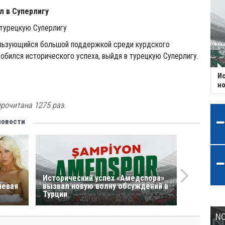
 в Суперлигу
турецкую Суперлигу
ользующийся большой поддержкой среди курдского
добился исторического успеха, выйдя в турецкую Суперлигу.
Ис
но
рочитана 1275 раз.
новости
Исторический успех «Амедспора»
невая
вызвал новую волну обсуждений в
Турции
NC