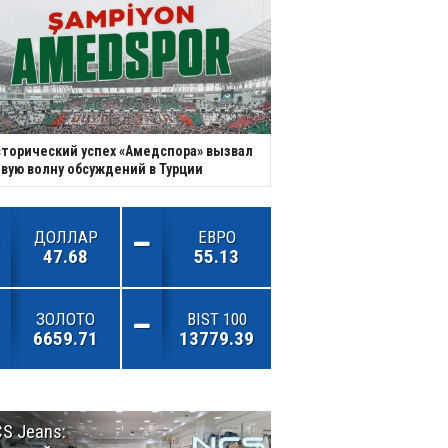
торический успех «Амедспора» вызвал
вую волну обсуждений в Турции
ДОЛЛАР
ЕВРО
47.68
55.13
ЗОЛОТО
BIST 100
6659.71
13779.39
S Jeans:
Великий