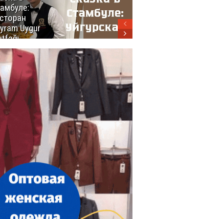
амбуле:
блюд
сторан
турецкой
yram Uygur
кухни
tfağı