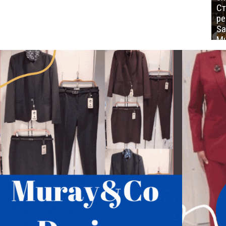
Ст
ре
Sa
Mu