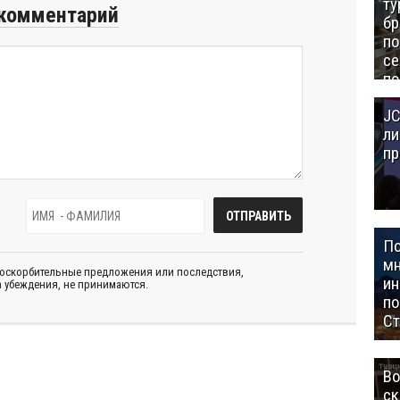
ту
комментарий
бр
п
се
по
Це
JC
Аз
ли
пр
П
мн
 оскорбительные предложения или последствия,
ин
 убеждения, не принимаются.
п
Ст
Во
ск