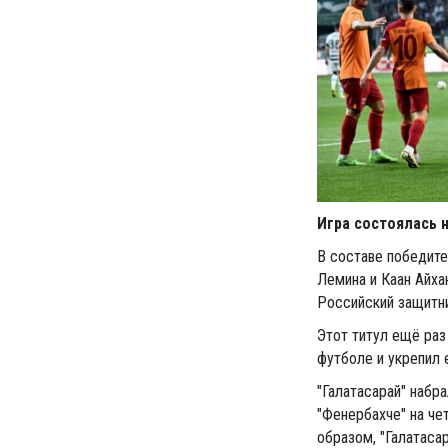
Игра состоялась н
В составе победит
Лемина и Каан Айха
Российский защитни
Этот титул ещё ра
футболе и укрепил 
"Галатасарай" набр
"Фенербахче" на че
образом, "Галатаса