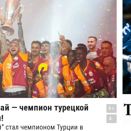
ай — чемпион турецкой
A+
!
A-
й" стал чемпионом Турции в