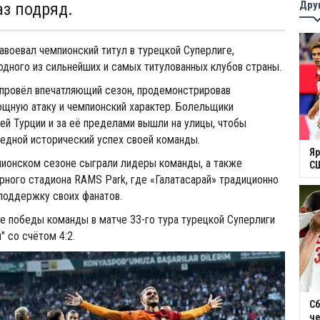
Дру
аз подряд.
завоевал чемпионский титул в турецкой Суперлиге,
одного из сильнейших и самых титулованных клубов страны.
 провёл впечатляющий сезон, продемонстрировав
ощную атаку и чемпионский характер. Болельщики
сей Турции и за её пределами вышли на улицы, чтобы
едной исторический успех своей команды.
Яр
пионском сезоне сыграли лидеры команды, а также
СШ
ного стадиона RAMS Park, где «Галатасарай» традиционно
поддержку своих фанатов.
е победы команды в матче 33-го тура турецкой Суперлиги
" со счётом 4:2.
Сб
ч