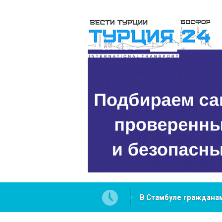
 разобраться в юридических
NCS Jeans: турецкий 