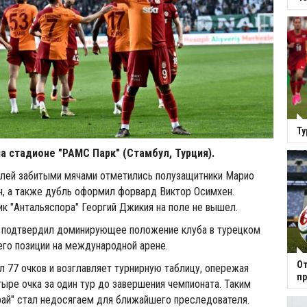
Ту
а стадионе "РАМС Парк" (Стамбул, Турция).
елей забитыми мячами отметились полузащитники Марио
н, а также дубль оформил форвард Виктор Осимхен.
к "Антальяспора" Георгий Джикия на поле не вышел.
з подтвердил доминирующее положение клуба в турецком
его позиции на международной арене.
От
ал 77 очков и возглавляет турнирную таблицу, опережая
пр
тыре очка за один тур до завершения чемпионата. Таким
рай" стал недосягаем для ближайшего преследователя.