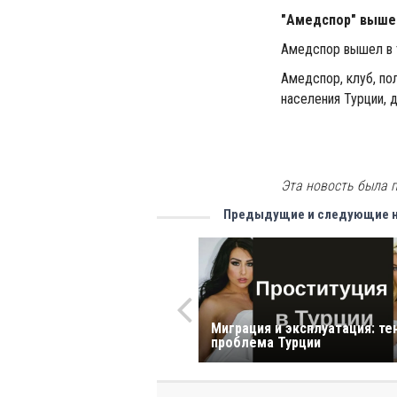
"Амедспор" вышел
Амедспор вышел в 
Амедспор, клуб, п
населения Турции, 
Эта новость была п
Предыдущие и следующие 
Миграция и эксплуатация: те
проблема Турции