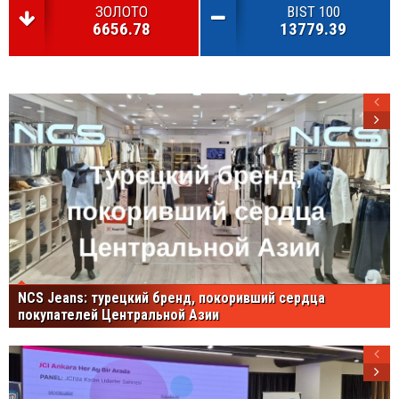
ЗОЛОТО
BIST 100
6656.78
13779.39
NCS Jeans: турецкий бренд, покоривший сердца
покупателей Центральной Азии