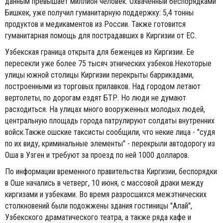
данным превышает миллион человек. Охваченный беспорядками
Бишкек, уже получил гуманитарную поддержку: 5,4 тонны
продуктов и медикаментов из России. Также готовится
гуманитарная помощь для пострадавших в Киргизии от ЕС.
Узбекская граница открыта для беженцев из Киргизии. Ее
пересекли уже более 75 тысяч этнических узбеков.Некоторые
улицы южной столицы Киргизии перекрыты баррикадами,
построенными из торговых прилавков. Над городом летают
вертолеты, по дорогам ездят БТР. Но люди не думают
расходиться. На улицах много вооруженных молодых людей,
центральную площадь города патрулируют солдаты внутренних
войск.Также ошские таксисты сообщили, что некие лица - "судя
по их виду, криминальные элементы" - перекрыли автодорогу из
Оша в Узген и требуют за проезд по ней 1000 долларов.
По информации временного правительства Киргизии, беспорядки
в Оше начались в четверг, 10 июня, с массовой драки между
киргизами и узбеками. Во время разросшихся межэтнических
столкновений были подожжены здания гостиницы "Алай",
Узбекского драматического театра, а также ряда кафе и