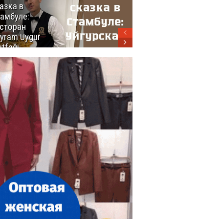
азка в
восхитительных
амбуле:
блюд
сторан
турецкой
yram Uygur
кухни
tfağı