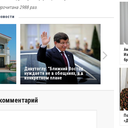
рочитана 2988 раз.
новости
Ам
Из
бр
Давутоглу: "Ближний Восток
нуждаетя не в обещниях, а в
конкретном плане
комментарий
По
«Д