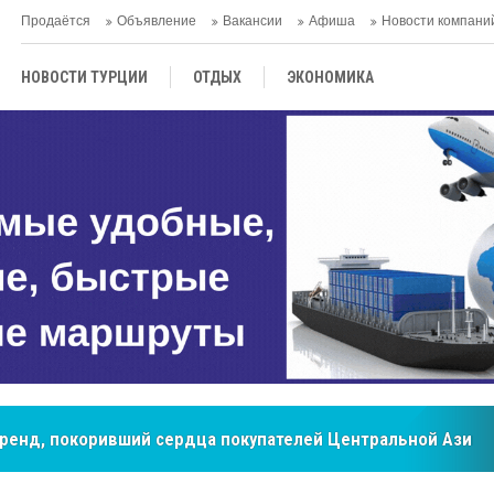
Продаётся
Объявление
Вакансии
Афиша
Новости компани
НОВОСТИ ТУРЦИИ
ОТДЫХ
ЭКОНОМИКА
ТУРЕЦКАЯ КУХНЯ
КУЛЬТУРА
ОБЩЕСТВО
ЦЕНТРАЛЬНАЯ АЗИЯ
МНЕНИE
АНТАЛЬЯ
бренд, покоривший сердца покупателей Центральной Азии
мировые рынки