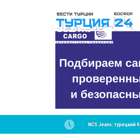
NCS Jeans: турецкий 
Cottonhill покоряет 