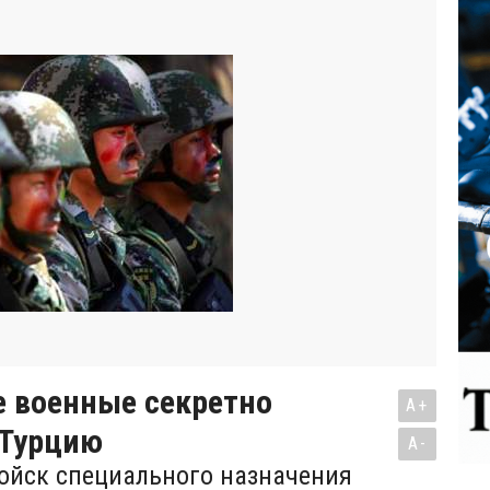
е военные секретно
A+
 Турцию
A-
ойск специального назначения