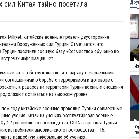
Дру
 сил Китая тайно посетила
кая Milliyet, китайские военные провели двусторонние
ителями Вооруженных сил Турции. Отмечается, что
в Турции посетили военную базу «Совместное обучение во
х встречах информации нет.
Из
внимание на то обстоятельство, что наряду с серьезными
ми соглашениями о борьбе с терроризмом и договоре о
оракетных радаров на территории Турции военные сношения
продолжают оставаться на высоком уровне.
шлом году китайские военные провели в Турции совместные
шные учения. Китай на учениях эксплуатировал военные
Су-27 российского производства. США запретили Турции
Уд
ниях истребители американского производства F-16,
по
тавить подробную информацию об учениях.