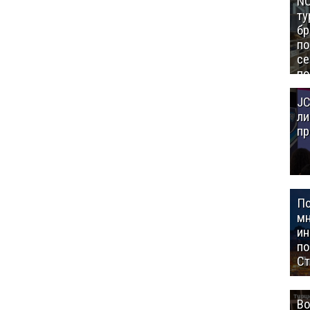
NC
ту
бр
п
се
по
Це
JC
Аз
ли
пр
П
мн
ин
п
Ст
Во