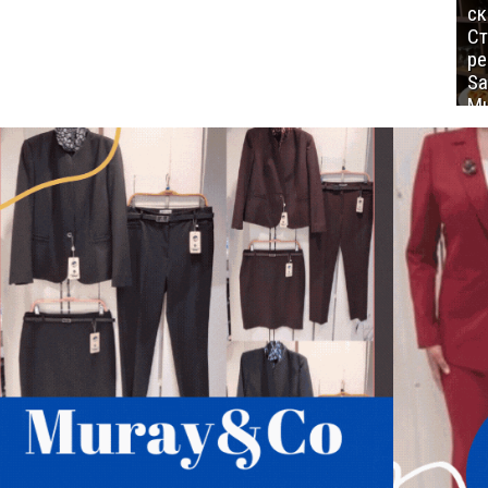
ск
Ст
ре
Sa
Mu