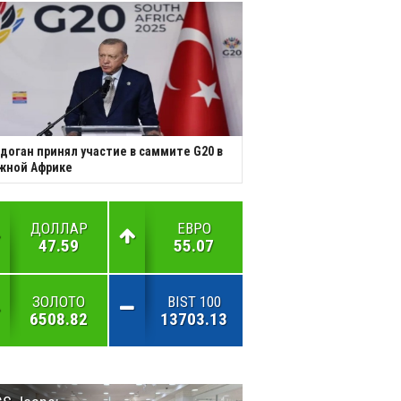
доган принял участие в саммите G20 в
жной Африке
ДОЛЛАР
ЕВРО
47.59
55.07
ЗОЛОТО
BIST 100
6508.82
13703.13