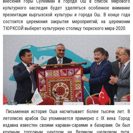
внесения горы Сулейман в городе Ош в список Мирового
культурного наследия будет уделяться особенное внимание
презентации кыргызской культуры и города Ош. В конце года
состоится церемония закрытия мероприятий; на церемонии
ТЮРКСОЙ выберет культурную столицу тюркского мира-2020.
Письменная история Оша насчитывает более тысячи лет. В
летописях арабов Ош упоминается примерно с IX века. Город
издавна известен своими караван-сараями и базарами. Он был
крупным торговым центром на Великом шелковом пути,