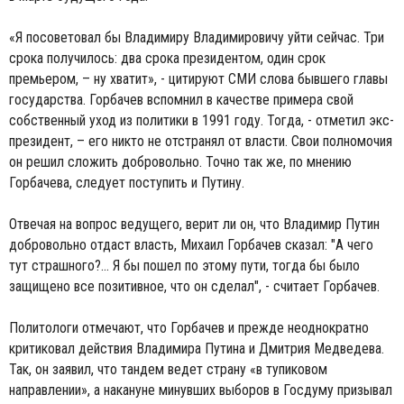
«Я посоветовал бы Владимиру Владимировичу уйти сейчас. Три
срока получилось: два срока президентом, один срок
премьером, – ну хватит», - цитируют СМИ слова бывшего главы
государства. Горбачев вспомнил в качестве примера свой
собственный уход из политики в 1991 году. Тогда, - отметил экс-
президент, – его никто не отстранял от власти. Свои полномочия
он решил сложить добровольно. Точно так же, по мнению
Горбачева, следует поступить и Путину.
Отвечая на вопрос ведущего, верит ли он, что Владимир Путин
добровольно отдаст власть, Михаил Горбачев сказал: "А чего
тут страшного?... Я бы пошел по этому пути, тогда бы было
защищено все позитивное, что он сделал", - считает Горбачев.
Политологи отмечают, что Горбачев и прежде неоднократно
критиковал действия Владимира Путина и Дмитрия Медведева.
Так, он заявил, что тандем ведет страну «в тупиковом
направлении», а накануне минувших выборов в Госдуму призывал