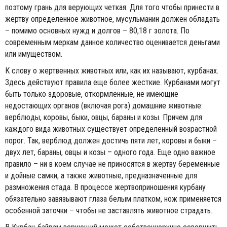
поэтому грань для верующих четкая. Для того чтобы принести в
жертву определенное животное, мусульманин должен обладать
– помимо основных нужд и долгов – 80,18 г золота. По
современным меркам данное количество оценивается деньгами
или имуществом.
К слову о жертвенных животных или, как их называют, курбанах.
Здесь действуют правила еще более жесткие. Курбанами могут
быть только здоровые, откормленные, не имеющие
недостающих органов (включая рога) домашние животные:
верблюды, коровы, быки, овцы, бараны и козы. Причем для
каждого вида животных существует определенный возрастной
порог. Так, верблюд должен достичь пяти лет, коровы и быки –
двух лет, бараны, овцы и козы – одного года. Еще одно важное
правило – ни в коем случае не приносятся в жертву беременные
и дойные самки, а также животные, предназначенные для
размножения стада. В процессе жертвоприношения курбану
обязательно завязывают глаза белым платком, нож применяется
особенной заточки – чтобы не заставлять животное страдать.