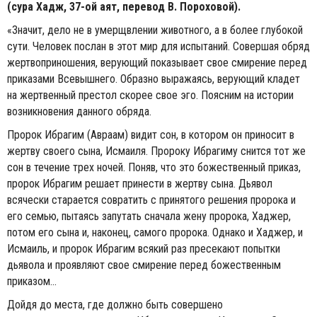
(сура Хадж, 37-ой аят, перевод В. Пороховой).
«Значит, дело не в умерщвлении животного, а в более глубокой
сути. Человек послан в этот мир для испытаний. Совершая обряд
жертвоприношения, верующий показывает свое смирение перед
приказами Всевышнего. Образно выражаясь, верующий кладет
на жертвенный престол скорее свое эго. Поясним на истории
возникновения данного обряда.
Пророк Ибрагим (Авраам) видит сон, в котором он приносит в
жертву своего сына, Исмаиля. Пророку Ибрагиму снится тот же
сон в течение трех ночей. Поняв, что это божественный приказ,
пророк Ибрагим решает принести в жертву сына. Дьявол
всячески старается совратить с принятого решения пророка и
его семью, пытаясь запутать сначала жену пророка, Хаджер,
потом его сына и, наконец, самого пророка. Однако и Хаджер, и
Исмаиль, и пророк Ибрагим всякий раз пресекают попытки
дьявола и проявляют свое смирение перед божественным
приказом...
Дойдя до места, где должно быть совершено