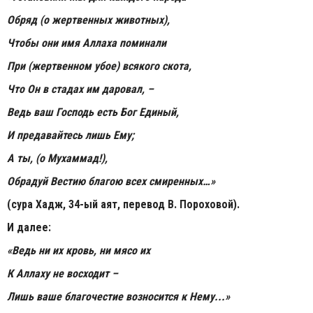
Обряд (о жертвенных животных),
Чтобы они имя Аллаха поминали
При (жертвенном убое) всякого скота,
Что Он в стадах им даровал, –
Ведь ваш Господь есть Бог Единый,
И предавайтесь лишь Ему;
А ты, (о Мухаммад!),
Обрадуй Вестию благою всех смиренных…»
(сура Хадж, 34-ый аят, перевод В. Пороховой).
И далее:
«Ведь ни их кровь, ни мясо их
К Аллаху не восходит –
Лишь ваше благочестие возносится к Нему...»