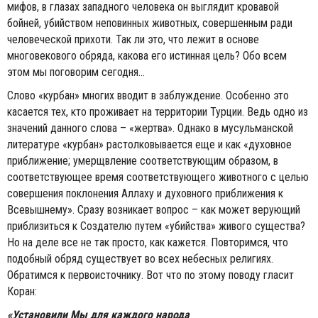
мифов, в глазах западного человека он выглядит кровавой
бойней, убийством неповинных животных, совершенным ради
человеческой прихоти. Так ли это, что лежит в основе
многовекового обряда, какова его истинная цель? Обо всем
этом мы поговорим сегодня…
Слово «курбан» многих вводит в заблуждение. Особенно это
касается тех, кто проживает на территории Турции. Ведь одно из
значений данного слова – «жертва». Однако в мусульманской
литературе «курбан» растолковывается еще и как «духовное
приближение; умерщвление соответствующим образом, в
соответствующее время соответствующего животного с целью
совершения поклонения Аллаху и духовного приближения к
Всевышнему». Сразу возникает вопрос – как может верующий
приблизиться к Создателю путем «убийства» живого существа?
Но на деле все не так просто, как кажется. Повторимся, что
подобный обряд существует во всех небесных религиях.
Обратимся к первоисточнику. Вот что по этому поводу гласит
Коран:
«Установили Мы для каждого народа