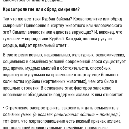
Кровопролитие или обряд смирения?
Так что же все-таки Курбан-байрам? Кровопролитие или обряд
смирения? Принесение в жертву животного или человеческого
эго? Символ алчности или единства верующих? И, наконец, что
гуманнее – коррида или Курбан? Каждый, положа руку на
сердце, найдет правильный ответ...
В свете религиозных, национальных, культурных, экономических,
социальных и семейных условий современной эпохи существует
ряд причин, мудрых мыслей и обстоятельств, способных
подвигнуть мусульман на принесение в жертву еще большего
количества курбана (жертвенных животных), чем это было в
прошлые столетия. В основание этих факторов заложено
осознание необходимости поддержки ислама. К ним относятся:
• Стремление распространить, закрепить и дать осмыслить в
сознании уммы
(
в исламе
:
религиозная община
– прим.ред.)
тот факт, что жертвоприношение есть важный признак ислама,
порождающий индивидуальные, семейные, социальные,