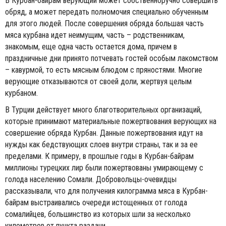
В Курбан-байрам верующий может собственноручно совершить
обряд, а может передать полномочия специально обученным
для этого людей. После совершения обряда большая часть
мяса курбана идет неимущим, часть – родственникам,
знакомым, еще одна часть остается дома, причем в
праздничные дни принято потчевать гостей особым лакомством
– кавурмой, то есть мясным блюдом с пряностями. Многие
верующие отказываются от своей доли, жертвуя целым
курбаном.
В Турции действует много благотворительных организаций,
которые принимают материальные пожертвования верующих на
совершение обряда Курбан. Данные пожертвования идут на
нужды как бедствующих слоев внутри страны, так и за ее
пределами. К примеру, в прошлые годы в Курбан-байрам
миллионы турецких лир были пожертвованы умирающему с
голода населению Сомали. Добровольцы-очевидцы
рассказывали, что для получения килограмма мяса в Курбан-
байрам выстраивались очереди истощенных от голода
сомалийцев, большинство из которых шли за несколько
километров от пункта раздачи...