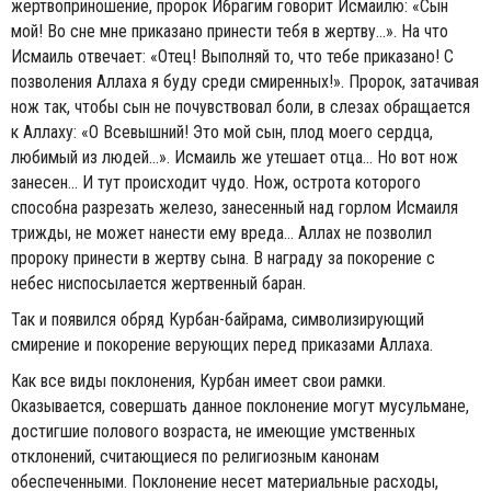
жертвоприношение, пророк Ибрагим говорит Исмаилю: «Сын
мой! Во сне мне приказано принести тебя в жертву...». На что
Исмаиль отвечает: «Отец! Выполняй то, что тебе приказано! С
позволения Аллаха я буду среди смиренных!». Пророк, затачивая
нож так, чтобы сын не почувствовал боли, в слезах обращается
к Аллаху: «О Всевышний! Это мой сын, плод моего сердца,
любимый из людей...». Исмаиль же утешает отца... Но вот нож
занесен... И тут происходит чудо. Нож, острота которого
способна разрезать железо, занесенный над горлом Исмаиля
трижды, не может нанести ему вреда... Аллах не позволил
пророку принести в жертву сына. В награду за покорение с
небес ниспосылается жертвенный баран.
Так и появился обряд Курбан-байрама, символизирующий
смирение и покорение верующих перед приказами Аллаха.
Как все виды поклонения, Курбан имеет свои рамки.
Оказывается, совершать данное поклонение могут мусульмане,
достигшие полового возраста, не имеющие умственных
отклонений, считающиеся по религиозным канонам
обеспеченными. Поклонение несет материальные расходы,