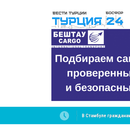
В Стамбуле гражданам
вопросах
NCS Jeans: турецкий 