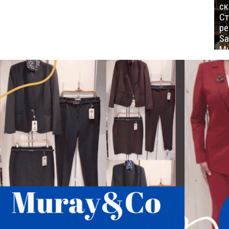
ск
Ст
ре
Sa
Mu