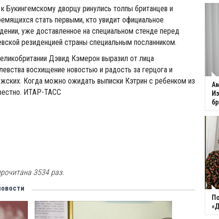
к Букингемскому дворцу ринулись толпы британцев и
ремящихся стать первыми, кто увидит официальное
дении, уже доставленное на специальном стенде перед
евской резиденцией страны специальным посланником.
еликобритании Дэвид Кэмерон выразил от лица
левства восхищение новостью и радость за герцога и
жских. Когда можно ожидать выписки Кэтрин с ребенком из
Ам
звестно. ИТАР-ТАСС
Из
бр
рочитана 3534 раз.
новости
По
«Д