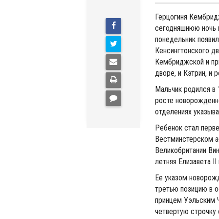
Герцогиня Кембрид
сегодняшнюю ночь 
понедельник появил
Кенсингтонского дв
Кембриджской и при
дворе, и Кэтрин, и
Мальчик родился в 1
росте новорожденно
отделениях указыва
Ребенок стал перве
Вестминстерском а
Великобритании Вин
летняя Елизавета II
Ее указом новорожд
третью позицию в 
принцем Уэльским 
четвертую строчку 