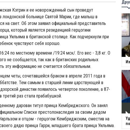
Дру
жская Кэтрин и ее новорожденный сын проведут
в лондонской больнице Святой Марии, где малыш в
ся на свет. Об этом заявил официальный представитель
орца, который является резиденцией герцогини
нца Уильяма в британской столице. Как подчеркнули при
 ребенок чувствуют себя хорошо.
6:24 по местному времени /19:24 мск/. Его вес - 3,8 кг. О
го не сообщается, так как в британских родильных
Из
ть эту информацию не считается обязательным.
нцем четы, сочетавшейся браком в апреле 2011 года в
ббатстве. Тем самым в старшей линии царствующей в
дзорской династии появилось четвертое поколение, а 87-
 в третий раз стала прабабушкой.
енному дарован титул принца Кембриджского. Он занял
официальном Списке престолонаследия за своим дедом
Чарльзом и отцом - герцогом Кембриджским, сместив на
Уд
по
своего дядю принца Гарри, младшего брата принца Уильяма.