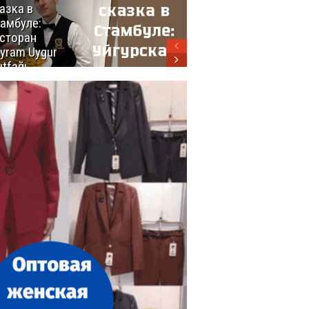
азка в
восхитительных
амбуле:
блюд
сторан
турецкой
yram Uygur
кухни
tfağı