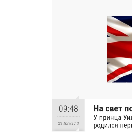
На свет по
09:48
У принца Уи
родился пер
23 Июль 2013