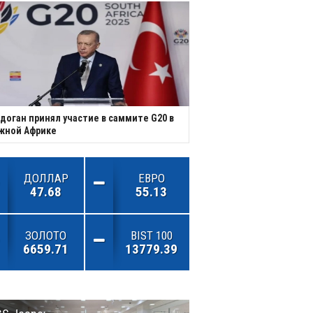
доган принял участие в саммите G20 в
жной Африке
ДОЛЛАР
ЕВРО
47.68
55.13
ЗОЛОТО
BIST 100
6659.71
13779.39