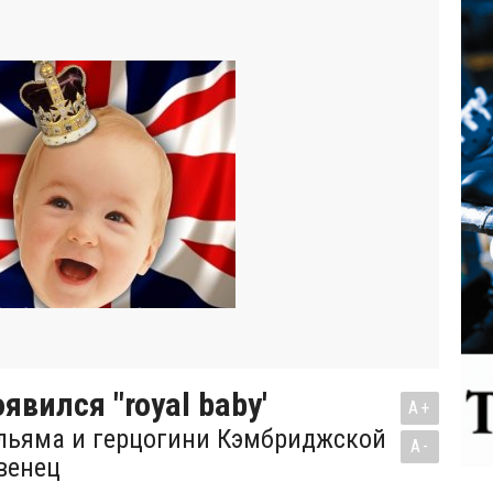
явился "royal baby'
A+
льяма и герцогини Кэмбриджской
A-
венец