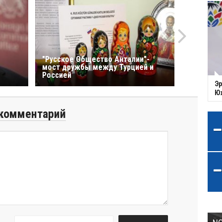
"Русское Общество Анталии"-
мост дружбы между Турцией и
Россией
Эр
Ю
комментарий