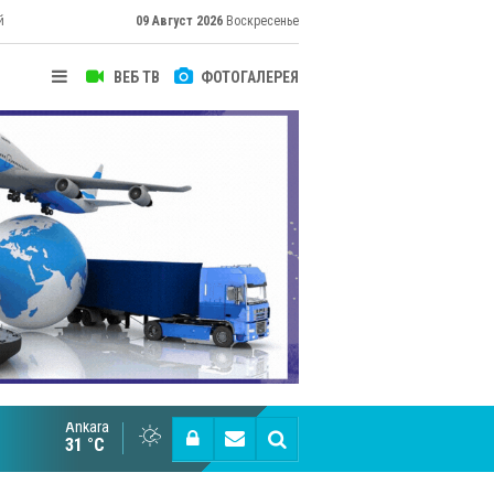
й
09 Август 2026
Воскресенье
ВЕБ ТВ
ФОТОГАЛЕРЕЯ
их
Ankara
Cottonhill покоряет мировые рынки
31 °C