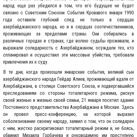
народ еще раз убедился в том, что его будущее не будет
связано с Советским Союзом.
События Кровавого января 1990
года оставили глубокий след не только в сердцах
азербайджанского народа, но и в сердцах соотечественников,
проживающих за пределами страны. Они собирались в
различных городах и странах, где волею судьбы проживали, и
выражали солидарность с Азербайджаном, осуждали тех, кто
спланировал и осуществил эти массовые убийства, требовали
привлечения их к суду.
В те дни, когда произошли январские события, великий сын
азербайджанского народа Гейдар Алиев, проживающий вдали от
Азербайджана, в столице Советского Союза, и подвергавшийся
преследованиям со стороны тоталитарного режима, рискуя
своей жизнью и жизнью своей семьи, 21 января посетил здание
Постоянного представительства Азербайджана в Москве. Здесь
он провел пресс-конференцию, на которой выразил
соболезнование своему народу, заявил о том, что он солидарен
с ним, жестко раскритиковал тоталитарный режим и, не боясь,
обвинил Михаила Горбачева и руководимую им преступную