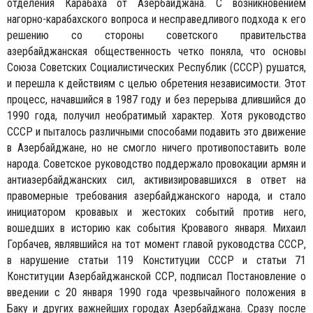
отделения Карабаха от Азербайджана. С возникновением
нагорно-карабахского вопроса и несправедливого подхода к его
решению со стороны советского правительства
азербайджанская общественность четко поняла, что основы
Союза Советских Социалистических Республик (СССР) рушатся,
и перешла к действиям с целью обретения независимости. Этот
процесс, начавшийся в 1987 году и без перерыва длившийся до
1990 года, получил необратимый характер. Хотя руководство
СССР и пыталось различными способами подавить это движение
в Азербайджане, но не смогло ничего противопоставить воле
народа. Советское руководство поддержало провокации армян и
антиазербайджанских сил, активизировавшихся в ответ на
правомерные требования азербайджанского народа, и стало
инициатором кровавых и жестоких событий против него,
вошедших в историю как события Кровавого января. Михаил
Горбачев, являвшийся на тот момент главой руководства СССР,
в нарушение статьи 119 Конституции СССР и статьи 71
Конституции Азербайджанской ССР, подписал Постановление о
введении с 20 января 1990 года чрезвычайного положения в
Баку и других важнейших городах Азербайджана. Сразу после