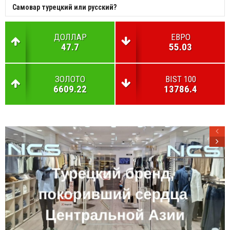
Самовар турецкий или русский?
ДОЛЛАР
ЕВРО
47.7
55.03
ЗОЛОТО
BIST 100
6609.22
13786.4