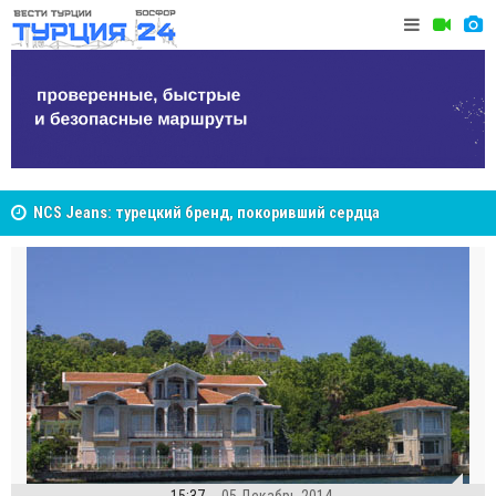
NCS Jeans: турецкий бренд, покоривший сердца
покупателей Центральной Азии
Cottonhill покоряет мировые рынки
Великий Ш
Стамбуле