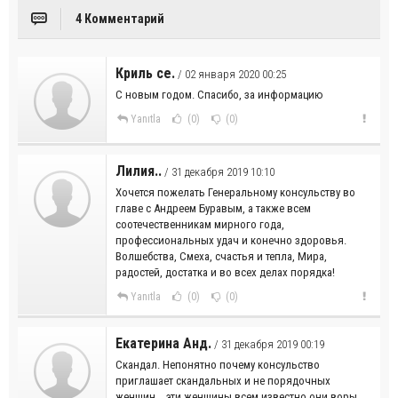
4 Комментарий
Криль се.
/ 02 января 2020 00:25
С новым годом. Спасибо, за информацию
Yanıtla
(0)
(0)
Лилия..
/ 31 декабря 2019 10:10
Хочется пожелать Генеральному консульству во
главе с Андреем Буравым, а также всем
соотечественникам мирного года,
профессиональных удач и конечно здоровья.
Волшебства, Смеха, счастья и тепла, Мира,
радостей, достатка и во всех делах порядка!
Yanıtla
(0)
(0)
Екатерина Анд.
/ 31 декабря 2019 00:19
Скандал. Непонятно почему консульство
приглашает скандальных и не порядочных
женщин... эти женщины всем известно они воры,