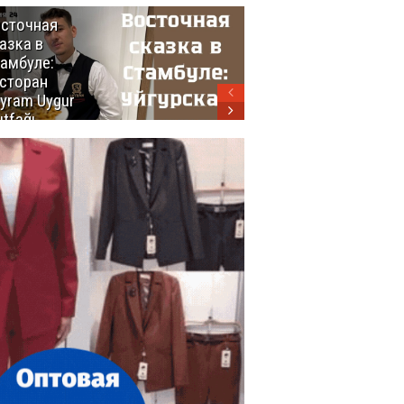
сточная
10 самых
азка в
восхитительных
амбуле:
блюд
сторан
турецкой
yram Uygur
кухни
tfağı