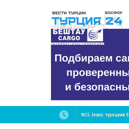
NCS Jeans: турецкий 
Cottonhill покоряет 