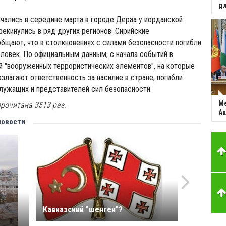
дл
ачались в середине марта в городе Дераа у иорданской
рекинулись в ряд других регионов. Сирийские
бщают, что в столкновениях с силами безопасности погибли
еловек. По официальным данным, с начала событий в
й "вооруженных террористических элементов", на которые
озлагают ответственность за насилие в стране, погибли
лужащих и представителей сил безопасности.
Ме
рочитана 3513 раз.
Аш
новости
Кавказский "шенген"?