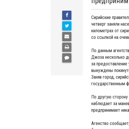
предприним
Сирийские правител
четверг заняли насе
километрах от сири
со ссылкой на очев
По данным агентств
Джоза несколько дн
за предоставление
вынуждены покинуть
Заняв город, сирий
государственным ф
По другую сторону 
наблюдает за манев
предпринимает ника
Агенство сообщает,