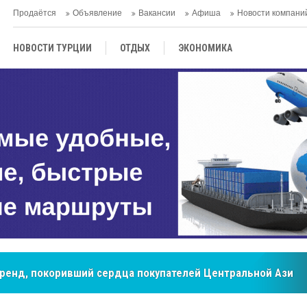
Продаётся
Объявление
Вакансии
Афиша
Новости компани
НОВОСТИ ТУРЦИИ
ОТДЫХ
ЭКОНОМИКА
ТУРЕЦКАЯ КУХНЯ
КУЛЬТУРА
ОБЩЕСТВО
ЦЕНТРАЛЬНАЯ АЗИЯ
МНЕНИE
АНТАЛЬЯ
бренд, покоривший сердца покупателей Центральной Азии
мировые рынки