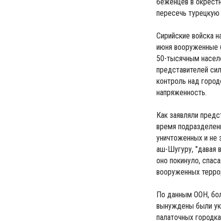
беженцев в окрестн
пересечь турецкую 
Сирийские войска на
июня вооруженные 
50-тысячным населе
представителей сил
контроль над город
напряженность.
Как заявляли предс
время подразделен
уничтоженных и не 
аш-Шугуру, "давая 
оно покинуло, спаса
вооруженных террор
По данным ООН, бол
вынуждены были укр
палаточных городка