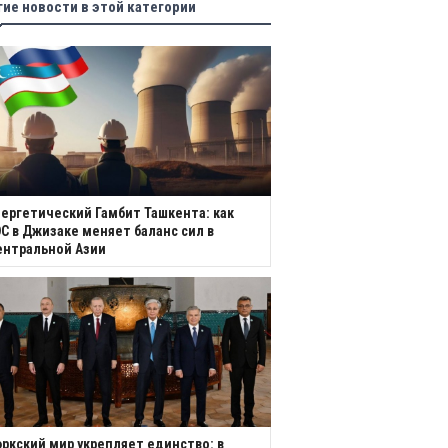
гие новости в этой категории
ергетический Гамбит Ташкента: как
С в Джизаке меняет баланс сил в
ентральной Азии
ркский мир укрепляет единство: в