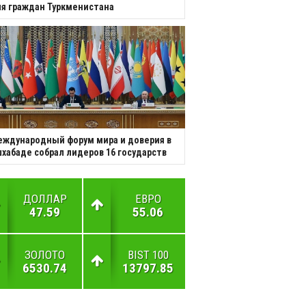
я граждан Туркменистана
ждународный форум мира и доверия в
хабаде собрал лидеров 16 государств
ДОЛЛАР
ЕВРО
47.59
55.06
ЗОЛОТО
BIST 100
6530.74
13797.85