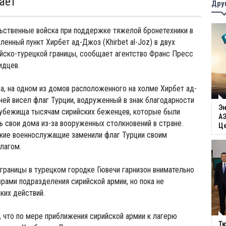
ает
Дру
ьственные войска при поддержке тяжелой бронетехники в
ленный пункт Хирбет ад-Джоз (Khirbet al-Joz) в двух
йско-турецкой границы, сообщает агентство Франс Пресс
идцев.
а, на одном из домов расположенного на холме Хирбет ад-
ей висел флаг Турции, водруженный в знак благодарности
Эн
 убежища тысячам сирийских беженцев, которые были
АЭ
 свои дома из-за вооруженных столкновений в стране.
Ц
ские военнослужащие заменили флаг Турции своим
лагом.
границы в турецком городке Гювечи гарнизон внимательно
рами подразделения сирийской армии, но пока не
ких действий.
 что по мере приближения сирийской армии к лагерю
Тю