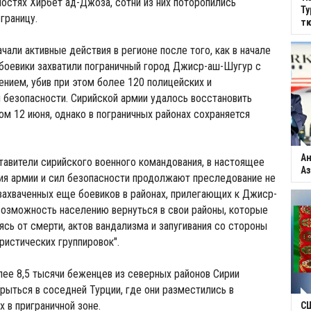
остях Хирбет ад-Джоза, сотни из них поторопились
Ту
границу.
тю
чали активные действия в регионе после того, как в начале
боевики захватили пограничный город Джиср-аш-Шугур с
нием, убив при этом более 120 полицейских и
 безопасности. Сирийской армии удалось восстановить
ом 12 июня, однако в пограничных районах сохраняется
Ан
тавители сирийского военного командования, в настоящее
Аз
ия армии и сил безопасности продолжают преследование не
захваченных еще боевиков в районах, прилегающих к Джиср-
возможность населению вернуться в свои районы, которые
ясь от смерти, актов вандализма и запугивания со стороны
истических группировок".
ее 8,5 тысячи беженцев из северных районов Сирии
ыться в соседней Турции, где они разместились в
х в приграничной зоне.
С