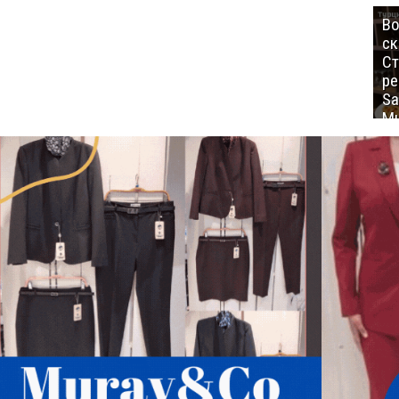
Во
ск
Ст
ре
Sa
Mu