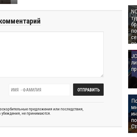
NC
ту
комментарий
бр
п
се
по
Це
JC
Аз
ли
пр
П
мн
 оскорбительные предложения или последствия,
ин
 убеждения, не принимаются.
п
Ст