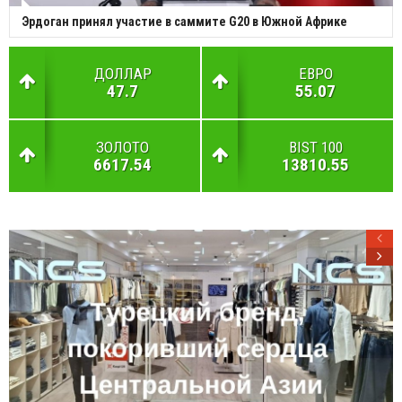
Эрдоган принял участие в саммите G20 в Южной Африке
ДОЛЛАР
ЕВРО
47.7
55.07
ЗОЛОТО
BIST 100
6617.54
13810.55