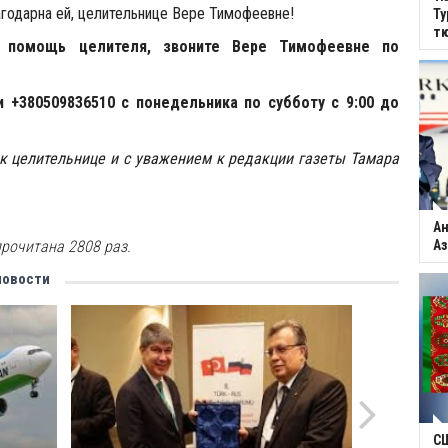
лагодарна ей, целительнице Вере Тимофеевне!
Ту
тю
 помощь целителя, звоните Вере Тимофеевне по
и +380509836510 с понедельника по субботу с 9:00 до
к целительнице и с уважением к редакции газеты Тамара
Ан
рочитана 2808 раз.
Аз
новости
С