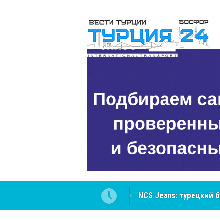
Cottonhill покоряет 