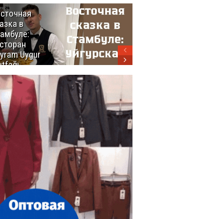
сточная
10 самых
азка в
восхитительных
амбуле:
блюд
сторан
турецкой
yram Uygur
кухни
tfağı