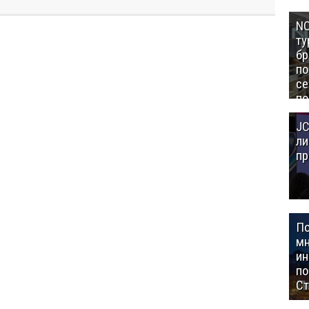
NC
ту
бр
п
се
по
Це
JC
Аз
ли
пр
П
мн
ин
п
Ст