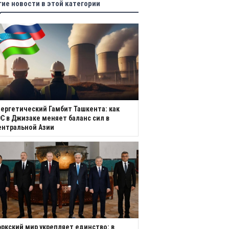
гие новости в этой категории
ергетический Гамбит Ташкента: как
С в Джизаке меняет баланс сил в
ентральной Азии
ркский мир укрепляет единство: в