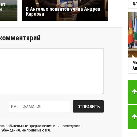
дл
ает
и
В Анталье появится улица Андрея
Карлова
комментарий
Ме
Аш
 оскорбительные предложения или последствия,
 убеждения, не принимаются.