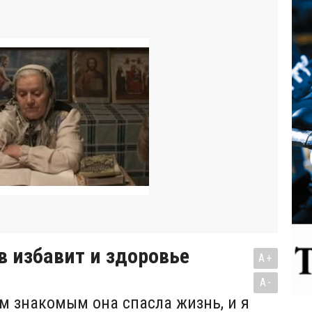
в избавит и здоровье
A+
A-
 знакомым она спасла жизнь, и я