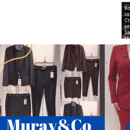
Во
ск
Ст
ре
Sa
Mu