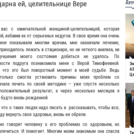
Дру
дарна ей, целительнице Вере
 вас с замечательной женщиной-целительницей, которая
й, избавив их от серьезных недугов. В свое время она очень
еня показывали многим врачам, мне назначали лечение,
приходилось лежать в стационаре, но ни четкого анализа, ни
лучшения моего состояния добиться не удалось. По
йности подруга познакомила меня с Верой Тимофеевной.
Эн
АЭ
, что это был поворотный момент в моей судьбе. Ведь
Ц
 только смогла установить причины моих проблем со
ачала лечить по своей методике – уже спустя несколько
положительный результат, а через несколько месяцев я
 будто вновь рожденной.
 что о таких людях надо писать и рассказывать, чтобы все,
ду вернуть свое здоровье, вновь ее обрели.
но говорит человеку о его проблемах со здоровьем, но
лечиться. И помогает. Многим моим знакомым она спасла
Тю