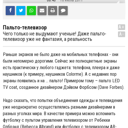
08:40
16 Июль 2011
Пальто-телевизор
A+
Чего только не выдумают ученые! Даже пальто-
A-
телевизор уже не фантазия, а реальность
Раньше экранов не было даже на мобильных телефонах - они
были непомерно дорогими. Сейчас же полноцветные экраны
есть практически у любого гаджета: телефона, плеера и даже
наушников (к примеру, наушников Colorme). А с недавних пор
экраны появились и на … пальто! Примером тому – пальто LED
TV coat, созданное дизайнером Дэйвом Форбсом (Dave Forbes).
Надо сказать, что попытки объединения одежды и телевидения
уже неоднократно осуществлялись разными дизайнерами в
разных уголках мира. В качестве примера можно вспомнить
футболку с пультом управления телевизором от Ребекки
Олбрэнд (Rebecca Albrand) или футболку с телевизором AR-