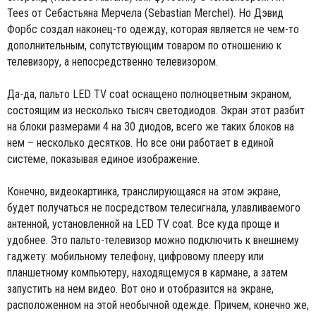
Tees от Себастьяна Мерчела (Sebastian Merchel). Но Дэвид
Форбс создал наконец-то одежду, которая является не чем-то
дополнительным, сопутствующим товаром по отношению к
телевизору, а непосредственно телевизором.
Да-да, пальто LED TV coat оснащено полноцветным экраном,
состоящим из несколько тысяч светодиодов. Экран этот разбит
на блоки размерами 4 на 30 диодов, всего же таких блоков на
нем – несколько десятков. Но все они работает в единой
системе, показывая единое изображение.
Конечно, видеокартинка, транслирующаяся на этом экране,
будет получаться не посредством телесигнала, улавливаемого
антенной, установленной на LED TV coat. Все куда проще и
удобнее. Это пальто-телевизор можно подключить к внешнему
гаджету: мобильному телефону, цифровому плееру или
планшетному компьютеру, находящемуся в кармане, а затем
запустить на нем видео. Вот оно и отобразится на экране,
расположенном на этой необычной одежде. Причем, конечно же,