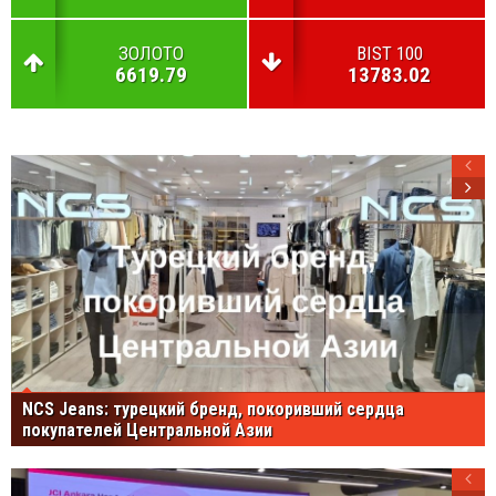
ЗОЛОТО
BIST 100
6619.79
13783.02
NCS Jeans: турецкий бренд, покоривший сердца
покупателей Центральной Азии