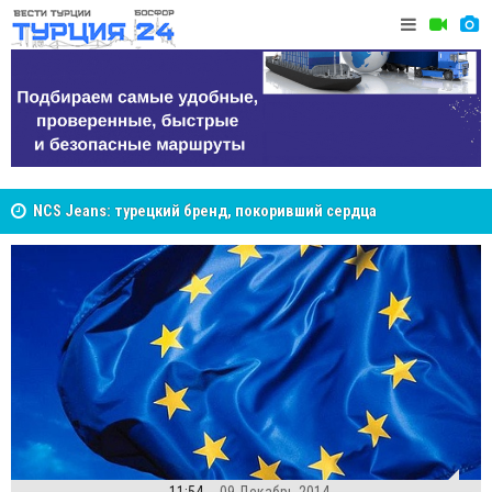
NCS Jeans: турецкий бренд, покоривший сердца
покупателей Центральной Азии
Великий Ш
Cottonhill покоряет мировые рынки
Стамбуле