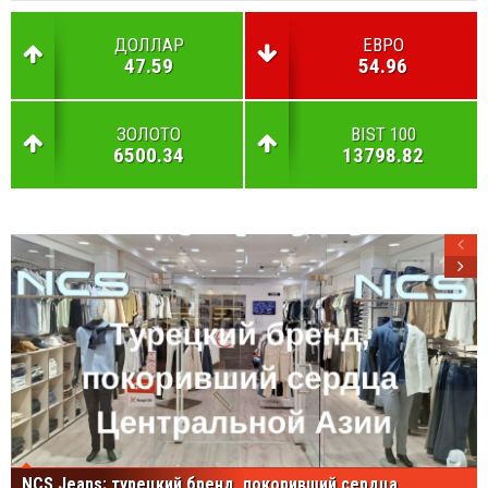
ДОЛЛАР
ЕВРО
47.59
54.96
ЗОЛОТО
BIST 100
6500.34
13798.82
NCS Jeans: турецкий бренд, покоривший сердца