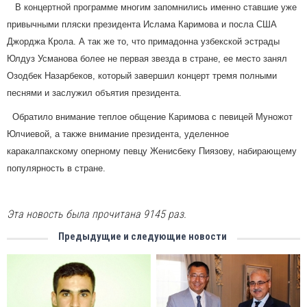
В
концертной программе
многим запомнились именно
ставшие уже
привычными пляски президента Ислама Каримова и посла США
Джорджа Крола.
А так же то
, что примадонна узбекской эстрады
Юлдуз Усманова более не первая звезда в стране, ее место занял
Озодбек Назарбеков, который завершил концерт тремя полными
песнями и заслужил объятия президента.
Обратило внимание теплое общение Каримова с певицей Муножот
Юлчиевой, а также внимание президента, уделенное
каракалпакскому оперному певцу Женисбеку Пиязову, набирающему
популярность в стране.
Эта новость была прочитана 9145 раз.
Предыдущие и следующие новости