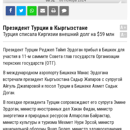
08:52
06 Ноябрь 2024
Президент Турции в Кыргызстане
A+
Турция списала Киргизии внешний долг на $59 млн
A-
Президент Турции Реджеп Тайип Эрдоган прибыл в Бишкек для
участия в 11-м саммите Совета глав государств Организации
тюркских государств (ОТГ).
В международном аэропорту Бишкека Манас Эрдогана
встречали президент Кыргызстана Садыр Жапаров с супругой
Айгуль Джапаровой и посол Турции в Бишкеке Ахмет Садык
Доган.
В поездке президента Турции сопровождают его супруга Эмине
Эрдоган, министр иностранных дел Хакан Фидан, министр
энергетики и природных ресурсов Алпарслан Байрактар,
министр культуры и туризма Мехмет Нури Эрсой, министр
национальной обороны Яшар Гюлер, министр здравоохранения