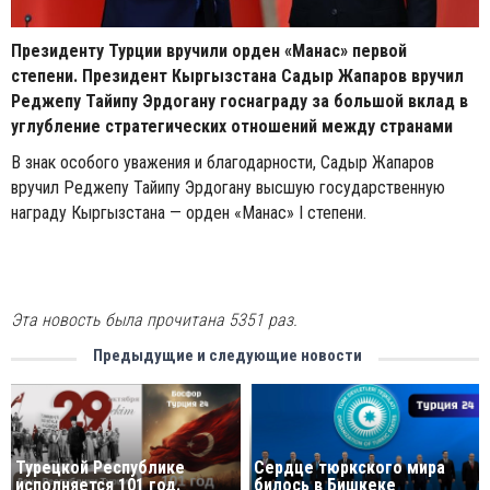
Президенту Турции вручили орден «Манас» первой
степени.
Президент Кыргызстана Садыр Жапаров вручил
Реджепу Тайипу Эрдогану госнаграду за большой вклад в
углубление стратегических отношений между странами
В знак особого уважения и благодарности, Садыр Жапаров
вручил Реджепу Тайипу Эрдогану высшую государственную
награду Кыргызстана — орден «Манас» I степени.
Эта новость была прочитана 5351 раз.
Предыдущие и следующие новости
Турецкой Республике
Сердце тюркского мира
исполняется 101 год.
билось в Бишкеке