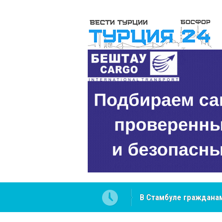
В Стамбуле гражданам
вопросах
NCS Jeans: турецкий 