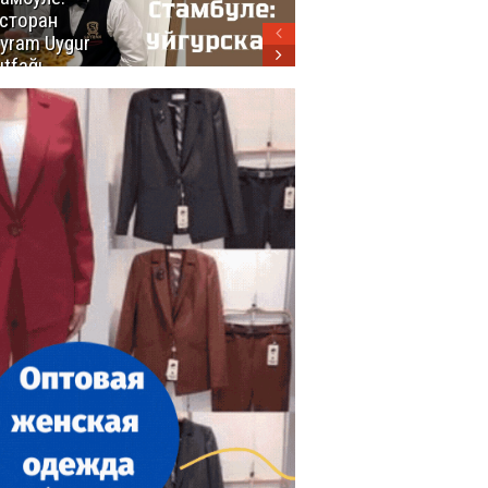
сторан
турецкой
yram Uygur
кухни
tfağı