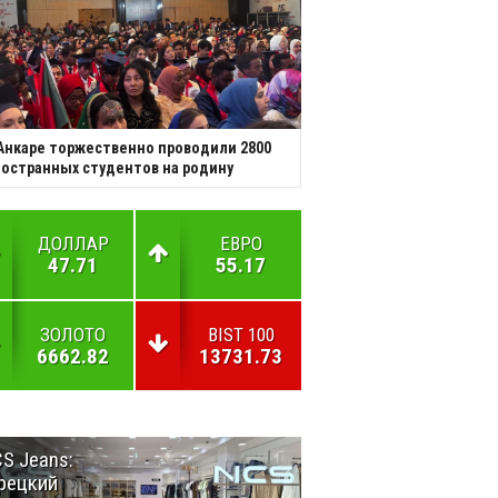
Анкаре торжественно проводили 2800
остранных студентов на родину
ДОЛЛАР
ЕВРО
47.71
55.17
ЗОЛОТО
BIST 100
6662.82
13731.73
S Jeans:
Великий
рецкий
Шёлковый