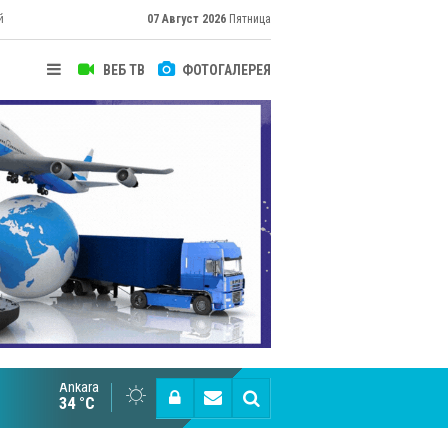
й
07 Август 2026
Пятница
ВЕБ ТВ
ФОТОГАЛЕРЕЯ
их
Ankara
Cottonhill покоряет мировые рынки
34 °C