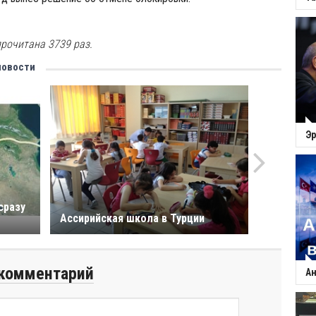
рочитана 3739 раз.
новости
Эр
сразу
Ассирийская школа в Турции
комментарий
Ан