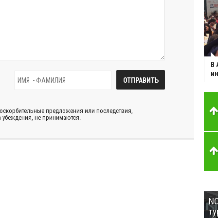
В 
ин
 оскорбительные предложения или последствия,
 убеждения, не принимаются.
NC
ту