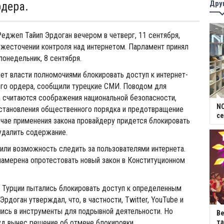
Дру
рдера.
еджеп Тайип Эрдоган вечером в четверг, 11 сентября,
ужесточении контроля над интернетом. Парламент принял
 понедельник, 8 сентября.
ет власти полномочиями блокировать доступ к интернет-
ого ордера, сообщили турецкие СМИ. Поводом для
 считаются соображения национальной безопасности,
NC
становления общественного порядка и предотвращение
се
учае применения закона провайдеру придется блокировать
 удалить содержание.
или возможность следить за пользователями интернета.
намерена опротестовать новый закон в Конституционном
в Турции пытались блокировать доступ к определенным
Эрдоган утверждал, что, в частности, Twitter, YouTube и
ись в инструменты для подрывной деятельности. Но
В
уд вынес решение об отмене блокировки.
та