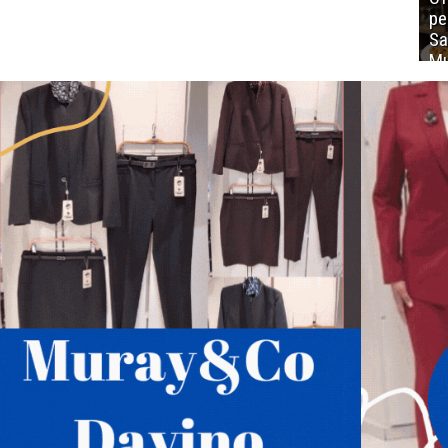
ре
Sa
Mu