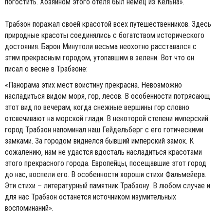
погостить. Хозяином этого отеля был немец из Кельна».
Трабзон поражал своей красотой всех путешественников. Здесь
природные красоты соединялись с богатством исторического
достояния. Барон Минутоли весьма неохотно расставался с
этим прекрасным городом, утопавшим в зелени. Вот что он
писал о весне в Трабзоне:
«Панорама этих мест воистину прекрасна. Невозможно
насладиться видом моря, гор, лесов. В особенности потрясающ
этот вид по вечерам, когда снежные вершины гор словно
отсвечивают на морской глади. В некоторой степени имперский
город Трабзон напоминал наш Гейдельберг с его готическими
замками. За городом виднелся бывший имперский замок. К
сожалению, нам не удастся вдосталь насладиться красотами
этого прекрасного города. Европейцы, посещавшие этот город
до нас, воспели его. В особенности хороши стихи Фальмейера.
Эти стихи – литературный памятник Трабзону. В любом случае и
для нас Трабзон останется источником изумительных
воспоминаний».