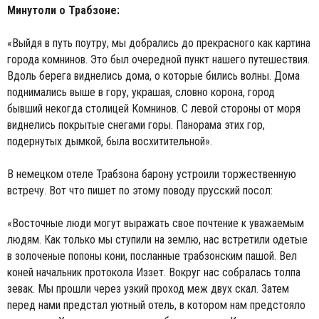
Минутоли о Трабзоне:
«Выйдя в путь поутру, мы добрались до прекрасного как картина
города комнинов. Это был очередной пункт нашего путешествия.
Вдоль берега виднелись дома, о которые бились волны. Дома
поднимались выше в гору, украшая, словно корона, город
бывший некогда столицей Комнинов. С левой стороны от моря
виднелись покрытые снегами горы. Панорама этих гор,
подернутых дымкой, была восхитительной».
В немецком отеле Трабзона барону устроили торжественную
встречу. Вот что пишет по этому поводу прусский посол:
«Восточные люди могут выражать свое почтение к уважаемым
людям. Как только мы ступили на землю, нас встретили одетые
в золоченые попоны кони, посланные трабзонским пашой. Вел
коней начальник протокола Иззет. Вокруг нас собралась толпа
зевак. Мы прошли через узкий проход меж двух скал. Затем
перед нами предстал уютный отель, в котором нам предстояло