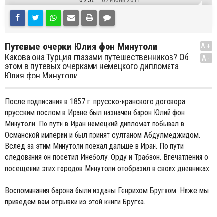
09:52
07 Июнь 2011
Путевые очерки Юлия фон Минутоли
A+
Какова она Турция глазами путешественников? Об
A-
этом в путевых очерками немецкого дипломата
Юлия фон Минутоли.
После подписания в 1857 г. прусско-иранского договора
прусским послом в Иране был назначен барон Юлий фон
Минутоли. По пути в Иран немецкий дипломат побывал в
Османской империи и был принят султаном Абдулмеджидом.
Вслед за этим Минутоли поехал дальше в Иран. По пути
следования он посетил Инеболу, Орду и Трабзон. Впечатления о
посещении этих городов Минутоли отобразил в своих дневниках.
Воспоминания барона были изданы Генрихом Бругхом. Ниже мы
приведем вам отрывки из этой книги Бругха.