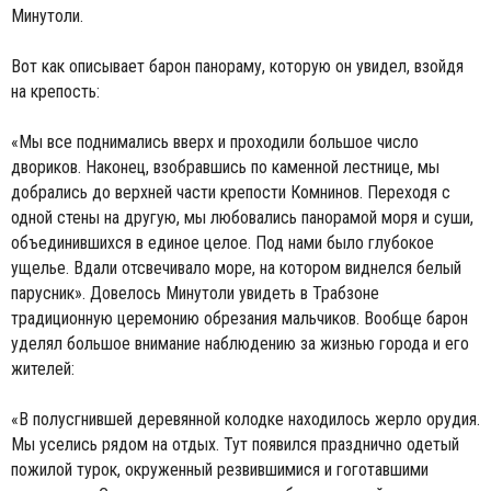
Минутоли.
Вот как описывает барон панораму, которую он увидел, взойдя
на крепость:
«Мы все поднимались вверх и проходили большое число
двориков. Наконец, взобравшись по каменной лестнице, мы
добрались до верхней части крепости Комнинов. Переходя с
одной стены на другую, мы любовались панорамой моря и суши,
объединившихся в единое целое. Под нами было глубокое
ущелье. Вдали отсвечивало море, на котором виднелся белый
парусник». Довелось Минутоли увидеть в Трабзоне
традиционную церемонию обрезания мальчиков. Вообще барон
уделял большое внимание наблюдению за жизнью города и его
жителей:
«В полусгнившей деревянной колодке находилось жерло орудия.
Мы уселись рядом на отдых. Тут появился празднично одетый
пожилой турок, окруженный резвившимися и гоготавшими