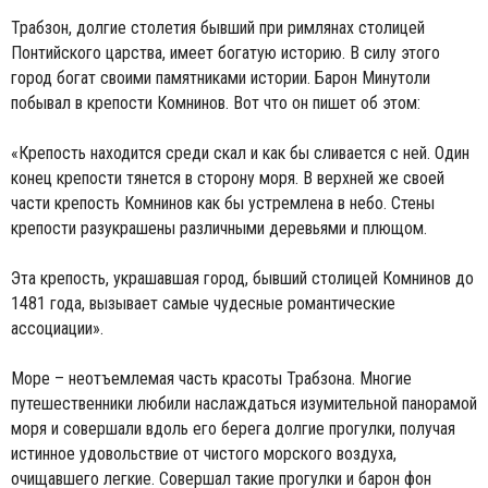
Трабзон, долгие столетия бывший при римлянах столицей
Понтийского царства, имеет богатую историю. В силу этого
город богат своими памятниками истории. Барон Минутоли
побывал в крепости Комнинов. Вот что он пишет об этом:
«Крепость находится среди скал и как бы сливается с ней. Один
конец крепости тянется в сторону моря. В верхней же своей
части крепость Комнинов как бы устремлена в небо. Стены
крепости разукрашены различными деревьями и плющом.
Эта крепость, украшавшая город, бывший столицей Комнинов до
1481 года, вызывает самые чудесные романтические
ассоциации».
Море – неотъемлемая часть красоты Трабзона. Многие
путешественники любили наслаждаться изумительной панорамой
моря и совершали вдоль его берега долгие прогулки, получая
истинное удовольствие от чистого морского воздуха,
очищавшего легкие. Совершал такие прогулки и барон фон