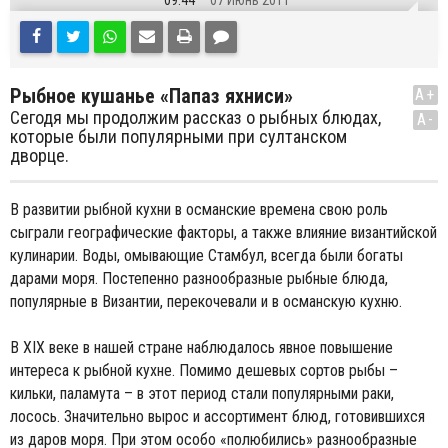
09:44
07 Июнь 2011
Рыбное кушанье «Папаз яхниси»
A+
Сегодя мы продолжим рассказ о рыбных блюдах,
A-
которые были популярными при султанском
дворце.
В развитии рыбной кухни в османские времена свою роль
сыграли географические факторы, а также влияние византийской
кулинарии. Воды, омывающие Стамбул, всегда были богаты
дарами моря. Постепенно разнообразные рыбные блюда,
популярные в Византии, перекочевали и в османскую кухню.
В XIX веке в нашей стране наблюдалось явное повышение
интереса к рыбной кухне. Помимо дешевых сортов рыбы –
кильки, паламута – в этот период стали популярными раки,
лосось. Значительно вырос и ассортимент блюд, готовившихся
из даров моря. При этом особо «полюбились» разнообразные