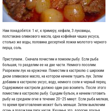
Нам понадобятся: 1 кг, к примеру, кефали, 3 луковицы,
полстакана оливкового масла, одна кофейная чашка уксуса,
столько же воды, половина десертной ложки молотого черного
перца, соль.
Приступаем... Сначала почистим и помоем рыбу. Если рыба
большая, то разделим ее на две части. Немного посолим.
Разрежем лук на кружочки. Поместим в кастрюлю с широким
дном оливковое масло, на котором начнем тушить лук. Затем
добавим в кастрюлю уксус, воду, немного соли и черный перец.
Содержимое кастрюли должно один раз вскипеть. После этого
поместим в кастрюлю рыбу. Сцедим бульон, и начнем готовить
рыбу на среднем огне в течение 20–25 минут. Если рыба мелкая,
то время приготовления может быть меньше. Затем выключим
огонь и подождем пару часов. Кушанье это, дорогие друзья,