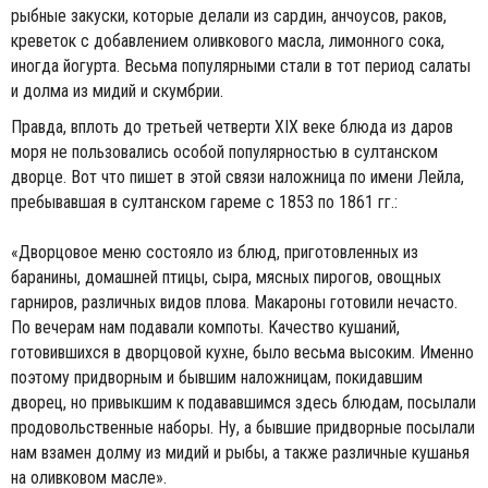
рыбные закуски, которые делали из сардин, анчоусов, раков,
креветок с добавлением оливкового масла, лимонного сока,
иногда йогурта. Весьма популярными стали в тот период салаты
и долма из мидий и скумбрии.
Правда, вплоть до третьей четверти XIX веке блюда из даров
моря не пользовались особой популярностью в султанском
дворце. Вот что пишет в этой связи наложница по имени Лейла,
пребывавшая в султанском гареме с 1853 по 1861 гг.:
«Дворцовое меню состояло из блюд, приготовленных из
баранины, домашней птицы, сыра, мясных пирогов, овощных
гарниров, различных видов плова. Макароны готовили нечасто.
По вечерам нам подавали компоты. Качество кушаний,
готовившихся в дворцовой кухне, было весьма высоким. Именно
поэтому придворным и бывшим наложницам, покидавшим
дворец, но привыкшим к подававшимся здесь блюдам, посылали
продовольственные наборы. Ну, а бывшие придворные посылали
нам взамен долму из мидий и рыбы, а также различные кушанья
на оливковом масле».