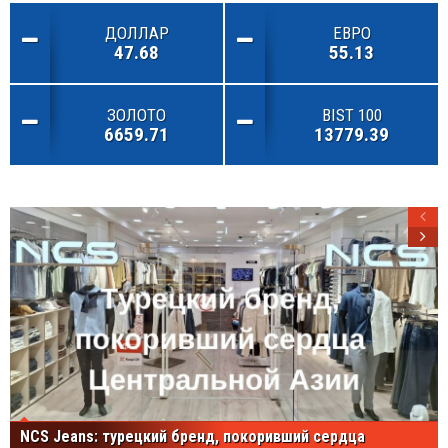
ДОЛЛАР
ЕВРО
47.68
55.13
ЗОЛОТО
BIST 100
6659.71
13779.39
NCS Jeans: турецкий бренд, покоривший сердца