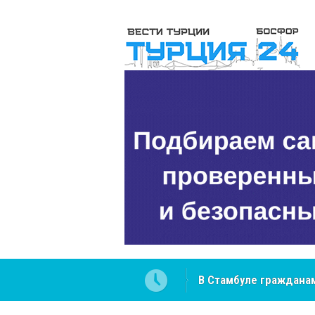
 разобраться в юридических
NCS Jeans: турецкий 