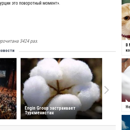
урции это поворотный момент».
рочитана 3424 раз.
В 
новости
к
Но
Engin Group застраивает
Туркменистан