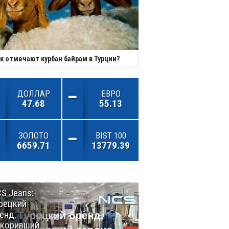
к отмечают курбан байрам в Турции?
ДОЛЛАР
ЕВРО
47.68
55.13
ЗОЛОТО
BIST 100
6659.71
13779.39
S Jeans:
Великий
рецкий
Шёлковый
енд,
путь
окоривший
объединяет