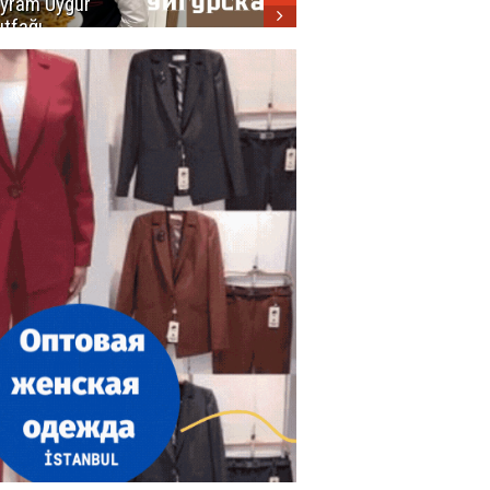
yram Uygur
кухни
tfağı