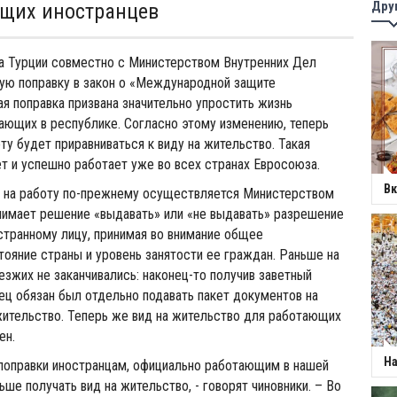
Дру
ющих иностранцев
а Турции совместно с Министерством Внутренних Дел
ую поправку в закон о «Международной защите
ая поправка призвана значительно упростить жизнь
ающих в республике. Согласно этому изменению, теперь
ту будет приравниваться к виду на жительство. Такая
т и успешно работает уже во всех странах Евросоюза.
Вк
 на работу по-прежнему осуществляется Министерством
нимает решение «выдавать» или «не выдавать» разрешение
странному лицу, принимая во внимание общее
ояние страны и уровень занятости ее граждан. Раньше на
зжих не заканчивались: наконец-то получив заветный
ец обязан был отдельно подавать пакет документов на
жительство. Теперь же вид на жительство для работающих
ен.
На
поправки иностранцам, официально работающим в нашей
ьше получать вид на жительство, - говорят чиновники. – Во