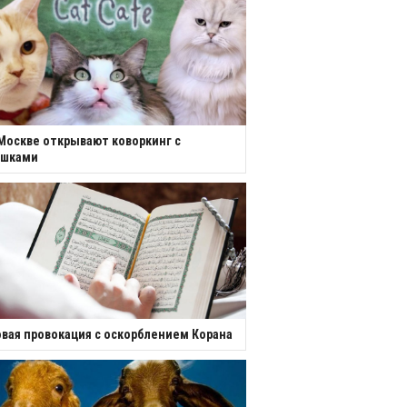
Москве открывают коворкинг с
ошками
вая провокация с оскорблением Корана