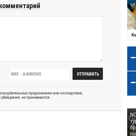
комментарий
Ка
 оскорбительные предложения или последствия,
 убеждения, не принимаются.
NC
ту
бр
п