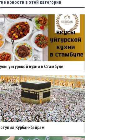
гие новости в этой категории
усы уйгурской кухни в Стамбуле
ступил Курбан-байрам