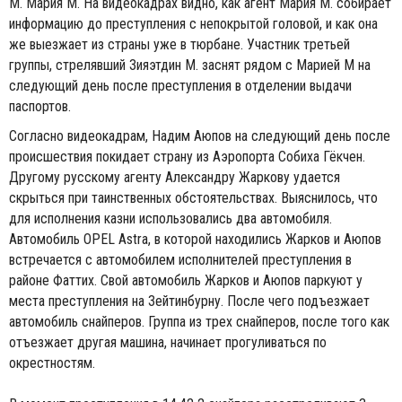
М. Мария М. На видеокадрах видно, как агент Мария М. собирает
информацию до преступления с непокрытой головой, и как она
же выезжает из страны уже в тюрбане. Участник третьей
группы, стрелявший Зияэтдин М. заснят рядом с Марией М на
следующий день после преступления в отделении выдачи
паспортов.
Согласно видеокадрам, Надим Аюпов на следующий день после
происшествия покидает страну из Аэропорта Собиха Гёкчен.
Другому русскому агенту Александру Жаркову удается
скрыться при таинственных обстоятельствах. Выяснилось, что
для исполнения казни использовались два автомобиля.
Автомобиль OPEL Astra, в которой находились Жарков и Аюпов
встречается с автомобилем исполнителей преступления в
районе Фаттих. Свой автомобиль Жарков и Аюпов паркуют у
места преступления на Зейтинбурну. После чего подъезжает
автомобиль снайперов. Группа из трех снайперов, после того как
отъезжает другая машина, начинает прогуливаться по
окрестностям.