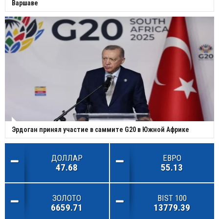
Варшаве
Эрдоган принял участие в саммите G20 в Южной Африке
ДОЛЛАР
ЕВРО
47.68
55.13
ЗОЛОТО
BIST 100
6659.71
13779.39