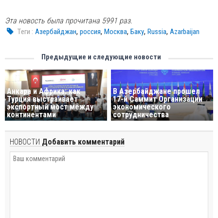
Эта новость была прочитана 5991 раз.
,
,
,
,
,
Tеги :
Азербайджан
россия
Москва
Баку
Russia
Azarbaijan
Предыдущие и следующие новости
Анкара и Африка: как
В Азербайджанe прошел
Турция выстраивает
17-й Саммит Организации
экспортный мост между
экономического
континентами
сотрудничества
НОВОСТИ
Добавить комментарий