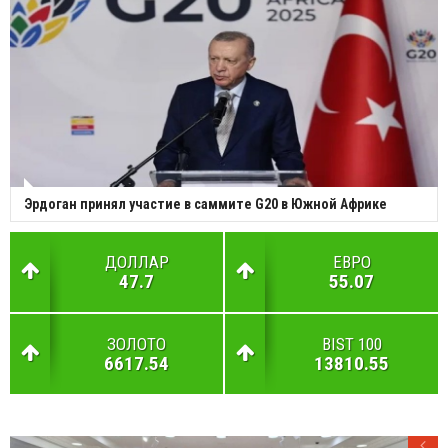
Эрдоган принял участие в саммите G20 в Южной Африке
ДОЛЛАР
ЕВРО
47.7
55.07
ЗОЛОТО
BIST 100
6617.54
13810.55