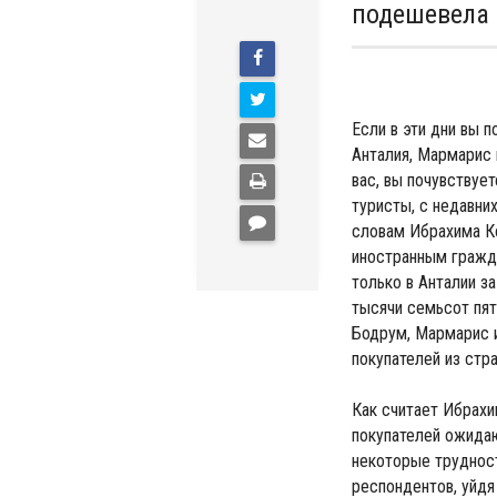
подешевела
Если в эти дни вы п
Анталия, Мармарис 
вас, вы почувствуе
туристы, с недавни
словам Ибрахима Ко
иностранным гражда
только в Анталии з
тысячи семьсот пяти
Бодрум, Мармарис и
покупателей из стр
Как считает Ибрахи
покупателей ожидаю
некоторые трудност
респондентов, уйдя