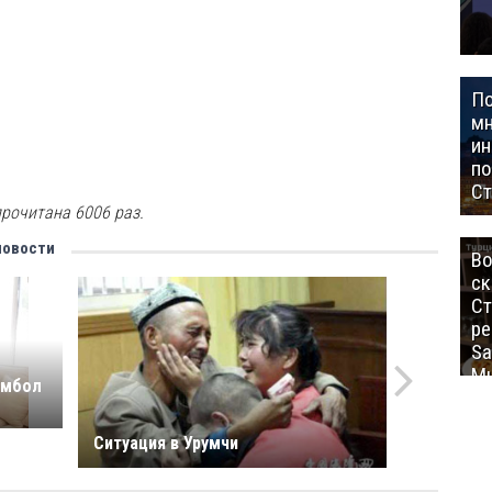
П
мн
ин
п
Ст
рочитана 6006 раз.
новости
Во
ск
Ст
ре
Sa
Mu
ембол
Ситуация в Урумчи