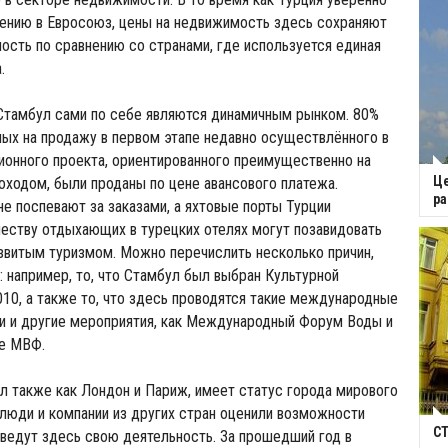
лению в Евросоюз, цены на недвижимость здесь сохраняют
ость по сравнению со странами, где используется единая
.
 Стамбул сами по себе являются динамичным рынком. 80%
ных на продажу в первом этапе недавно осуществлённого в
онного проекта, ориентированного преимущественно на
Це
ходом, были проданы по цене авансового платежа.
ра
не поспевают за заказами, а яхтовые порты Турции
еству отдыхающих в турецких отелях могут позавидовать
звитым туризмом. Можно перечислить несколько причин,
 например, то, что Стамбул был выбран Культурной
10, а также то, что здесь проводятся такие международные
и и другие мероприятия, как Международный Форум Воды и
е МВФ.
л также как Лондон и Париж, имеет статус города мирового
люди и компании из других стран оценили возможности
СТ
 ведут здесь свою деятельность. За прошедший год в