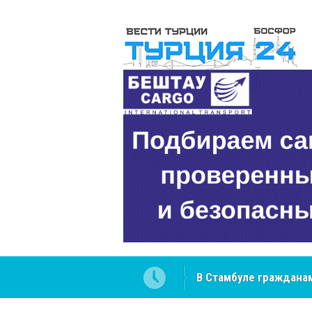
 разобраться в юридических
NCS Jeans: турецкий 