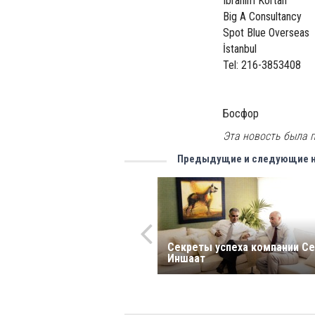
Ibrahim Kortan
Big A Consultancy
Spot Blue Overseas
İstanbul
Tel: 216-3853408
Босфор
Эта новость была п
Предыдущие и следующие 
Секреты успеха компании С
Иншаат