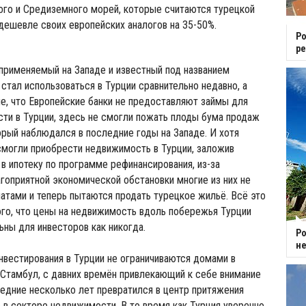
ого и Средиземного морей, которые считаются турецкой
дешевле своих европейских аналогов на 35-50%.
Ро
ре
применяемый на Западе и известный под названием
 стал использоваться в Турции сравнительно недавно, а
не, что Европейские банки не предоставляют займы для
ти в Турции, здесь не смогли пожать плоды бума продаж
рый наблюдался в последние годы на Западе. И хотя
смогли приобрести недвижимость в Турции, заложив
в ипотеку по программе рефинансирования, из-за
оприятной экономической обстановки многие из них не
атами и теперь пытаются продать турецкое жильё. Всё это
ого, что цены на недвижимость вдоль побережья Турции
ьны для инвесторов как никогда.
Ро
н
вестирования в Турции не ограничиваются домами в
 Стамбул, с давних времён привлекающий к себе внимание
ледние несколько лет превратился в центр притяжения
 в секторе недвижимости. В то время как Турция уверенно