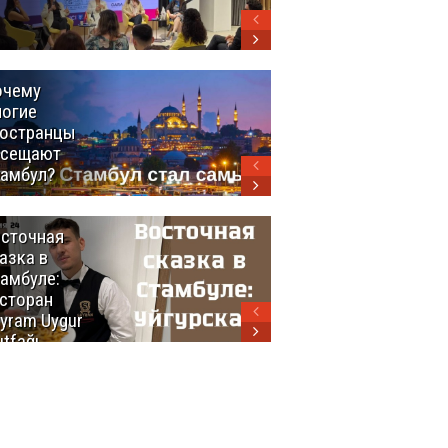
выстраивает
экспортный
мост между
континентами
очему
Удивительный
огие
маршрут по
остранцы
Турции
осещают
амбул?
сточная
10 самых
азка в
восхитительных
амбуле:
блюд
сторан
турецкой
yram Uygur
кухни
tfağı