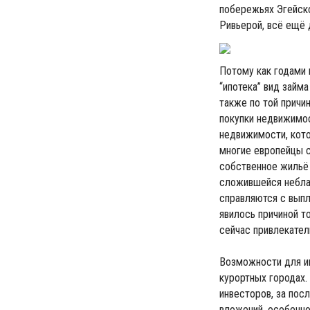
побережьях Эгейск
Ривьерой, всё ещё 
Потому как годами 
“ипотека” вид займа
также по той причи
покупки недвижимос
недвижимости, кото
многие европейцы 
собственное жильё 
сложившейся неблаг
справляются с выпл
явилось причиной т
сейчас привлекател
Возможности для ин
курортных городах.
инвесторов, за пос
вложений, особенно