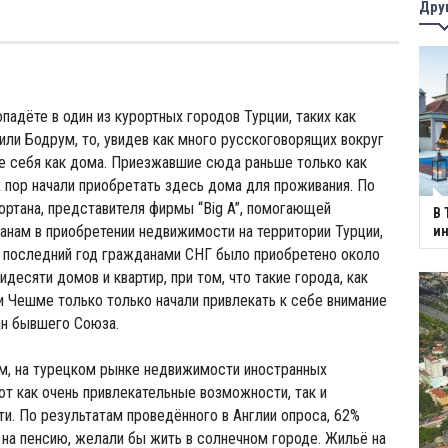
Дру
опадёте в один из курортных городов Турции, таких как
или Бодрум, то, увидев как много русскоговорящих вокруг
те себя как дома. Приезжавшие сюда раньше только как
х пор начали приобретать здесь дома для проживания. По
ртана, представителя фирмы “Big A”, помогающей
В 
нам в приобретении недвижимости на территории Турции,
и
а последний год гражданами СНГ было приобретено около
десяти домов и квартир, при том, что такие города, как
 Чешме только только начали привлекать к себе внимание
ан бывшего Союза.
м, на турецком рынке недвижимости иностранных
т как очень привлекательные возможности, так и
и. По результатам проведённого в Англии опроса, 62%
 на пенсию, желали бы жить в солнечном городе. Жильё на