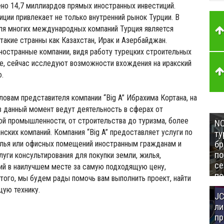
но 14,7 миллиардов прямых иностранных инвестиций.
ции привлекает не только внутренний рынок Турции. В
ля многих международных компаний Турция является
такие странны как Казахстан, Ирак и Азербайджан.
ностранные компании, видя работу турецких строительных
е, сейчас исследуют возможности вхождения на иракский
.
словам представителя компании “Big A” Ибрахима Кортана, на
в данный момент ведут деятельность в сферах от
ой промышленности, от строительства до туризма, более
NC
нских компаний. Компания “Big A” предоставляет услуги по
ту
бр
илья или офисных помещений иностранным гражданам и
п
луги консультирования для покупки земли, жилья,
се
ий в наилучшем месте за самую подходящую цену,
по
того, мы будем рады помочь вам выполнить проект, найти
Це
щую технику.
JC
Аз
ли
пр