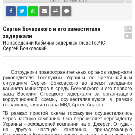
19:17
26 Март 2015
Сергея Бочковкого и его заместителя
A+
задержали
A-
На заседании Кабмина задержан глава ГосЧС
Сергей Бочковский
Сотрудники правоохранительных органов задержали
руководителя Госслужбы Украины по чрезвычайным
ситуациям Сергея Бочковского во время заседания
кабинета министров в среду. Бочковского и его первого
зама Василия Стоецкого задержали за организацию
коррупционной схемы, осуществлявшуюся в рамках
госзакупок, заявил глава МВД Арсен Аваков.
"В рамках простой схемы госзакупки осуществлялись
через частную компанию. Она перечисляет нерезиденту
Украины - оффшорной компании на о. Джерси. Оттуда -
на другую частную кампанию, принадлежащую
Стоецкому и Бочковскому, после чего эти деньги делятся