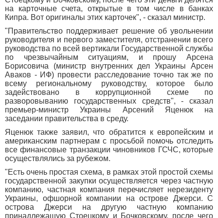
на карточные счета, открытые в том числе в банках
Кипра. Вот оригиналы этих карточек", - сказал министр.
"Правительство поддерживает решение об увольнении
руководителя и первого заместителя, отстранении всего
руководства по всей вертикали Государственной службы
по чрезвычайным ситуациям, и прошу Арсена
Борисовича (министр внутренних дел Украины Арсен
Аваков - ИФ) провести расследование точно так же по
всему региональному руководству, которое было
задействовано в коррупционной схеме по
разворовыванию государственных средств", - сказал
премьер-министр Украины Арсений Яценюк на
заседании правительства в среду.
Яценюк также заявил, что обратится к европейским и
американским партнерам с просьбой помочь отследить
все финансовые транзакции чиновников ГСЧС, которые
осуществлялись за рубежом.
"Есть очень простая схема, в рамках этой простой схемы
государственной закупки осуществляется через частную
компанию, частная компания перечисляет нерезиденту
Украины, офшорной компании на острове Джерси. С
острова Джерси на другую частную компанию
принадлежащую Стоецкому и Бочковскому, после чего