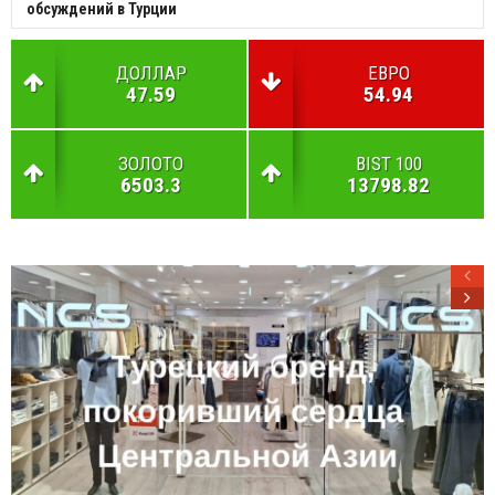
обсуждений в Турции
ДОЛЛАР
ЕВРО
47.59
54.94
ЗОЛОТО
BIST 100
6503.3
13798.82