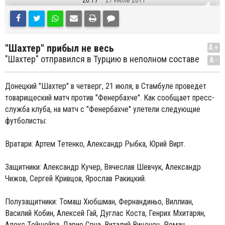
20:17
21 Июль 2011
"Шахтер" прибыл не весь
A+
"Шахтер" отправился в Турцию в неполном составе
A-
Донецкий "Шахтер" в четверг, 21 июля, в Стамбуле проведет
товарищеский матч против "Фенербахче". Как сообщает пресс-
служба клуба, на матч с "Фенербахче" улетели следующие
футболисты:
Вратари: Артем Тетенко, Александр Рыбка, Юрий Вирт.
Защитники: Александр Кучер, Вячеслав Шевчук, Александр
Чижов, Сергей Кривцов, Ярослав Ракицкий.
Полузащитники: Томаш Хюбшман, Фернандиньо, Виллиан,
Василий Кобин, Алексей Гай, Дуглас Коста, Генрих Мхитарян,
Алекс Тейшейра, Дарио Срна, Виталий Виценец, Роман