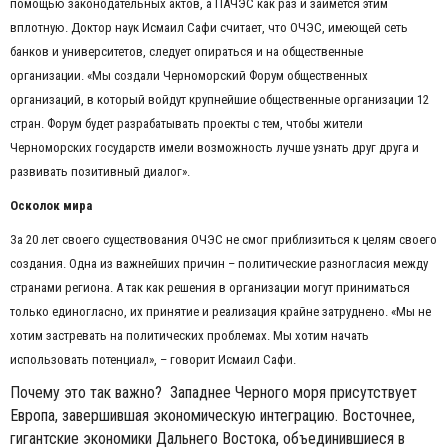
помощью законодательных актов, а ПАЧЭС как раз и займется этим
вплотную. Доктор наук Исмаил Сафи считает, что ОЧЭС, имеющей сеть
банков и университетов, следует опираться и на общественные
организации. «Мы создали Черноморский Форум общественных
организаций, в который войдут крупнейшие общественные организации 12
стран. Форум будет разрабатывать проекты с тем, чтобы жители
Черноморских государств имели возможность лучше узнать друг друга и
развивать позитивный диалог».
Осколок мира
За 20 лет своего существования ОЧЭС не смог приблизиться к целям своего
создания. Одна из важнейших причин – политические разногласия между
странами региона. А так как решения в организации могут приниматься
только единогласно, их принятие и реализация крайне затруднено. «Мы не
хотим застревать на политических проблемах. Мы хотим начать
использовать потенциал», – говорит Исмаил Сафи.
Почему это так важно? Западнее Черного моря присутствует
Европа, завершившая экономическую интеграцию. Восточнее,
гигантские экономики Дальнего Востока, объединившиеся в