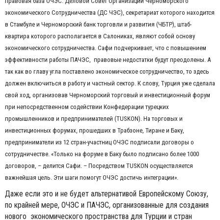
правовая база ОЧЭС. Деловой Совет Организации Черноморского
экономического Сотрудничества (ДС ЧЭС), секретариат которого находится
в Стамбуле и Черноморский банк торговли и развития (ЧБТР), штаб-
квартира которого располагается в Салониках, являют собой основу
экономического сотрудничества. Сафи подчеркивает, что с повышением
эффективности работы ПАЧЭС, правовые недостатки будут преодолены. А
так как во главу угла поставлено экономическое сотрудничество, то здесь
должен включиться в работу и частный сектор. К слову, Турция уже сделала
свой ход, организовав Черноморский торговый и инвестиционный форум
при непосредственном содействии Конфедерации турецких
промышленников и предпринимателей (TUSKON). На торговых и
инвестиционных форумах, прошедших в Трабзоне, Тиране и Баку,
предприниматели из 12 стран-участниц ОЧЭС подписали договоры о
сотрудничестве. «Только на форуме в Баку было подписано более 1000
договоров, – делится Сафи. – Посредством TUSKON осуществляется
важнейшая цель. Эти шаги помогут ОЧЭС достичь интеграции».
Даже если это и не будет альтернативой Европейскому Союзу,
по крайней мере, ОЧЭС и ПАЧЭС, организованные для создания
нового экономического пространства для Турции и стран