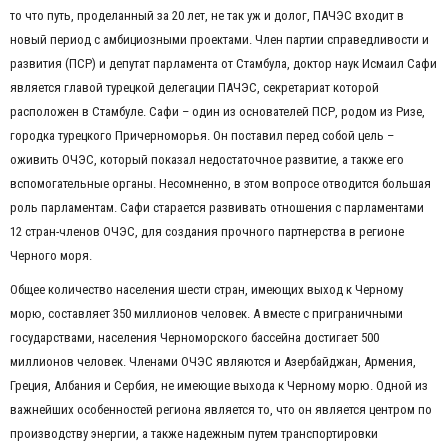
то что путь, проделанный за 20 лет, не так уж и долог, ПАЧЭС входит в
новый период с амбициозными проектами. Член партии справедливости и
развития (ПСР) и депутат парламента от Стамбула, доктор наук Исмаил Сафи
является главой турецкой делегации ПАЧЭС, секретариат которой
расположен в Стамбуле. Сафи – один из основателей ПСР, родом из Ризе,
городка турецкого Причерноморья. Он поставил перед собой цель –
оживить ОЧЭС, который показал недостаточное развитие, а также его
вспомогательные органы. Несомненно, в этом вопросе отводится большая
роль парламентам. Сафи старается развивать отношения с парламентами
12 стран-членов ОЧЭС, для создания прочного партнерства в регионе
Черного моря.
Общее количество населения шести стран, имеющих выход к Черному
морю, составляет 350 миллионов человек. А вместе с приграничными
государствами, населения Черноморского бассейна достигает 500
миллионов человек. Членами ОЧЭС являются и Азербайджан, Армения,
Греция, Албания и Сербия, не имеющие выхода к Черному морю. Одной из
важнейших особенностей региона является то, что он является центром по
производству энергии, а также надежным путем транспортировки