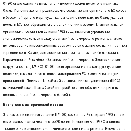
ОЧЭС стало одним из внешнеполитических ходов искусного политика
Озала. Конечно же, он предвидел, что создание альтернативного ЕС союза
в бассейне Черного моря будет делом крайне нелегким, но Озалу удалось
послать ЕС, пренебрегшим его страной, четкий месседж. Главной задачей
организации, созданной 25 июня 1992 года, является укрепление
экономических связей между странами Черноморского региона, а также
использование инвестиционных возможностей с целью создания прочной
торговой сети. Кстати, для достижения этой вслед за ней была создана
Парламентская Ассамблея Организации Черноморского Экономического
сотрудничества (ПАЧЭС). ОЧЭС такая организация, на которую турецкие
политики, находящиеся в поиске альтернативы ЕС, должны взглянуть
пристальней. Помимо Шанхайской организации сотрудничества (ШОС),
называемой также Шанхайской пятеркой, следует обратить взоры и на
потенциал стран Черноморского бассейна.
Вернуться к исторической миссии
Это как раз и является задачей ПАЧЭС, созданной 26 февраля 1993 года и
отмечающей в этом месяце свое 20-летие. То есть целью ОЧЭС является
приведение в действие экономического потенциала региона. Несмотря на