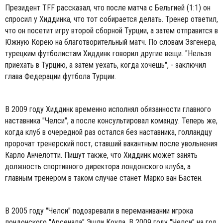
Президент TFF рассказал, что после матча с Бельгией (1:1) он
спросил у Хиддинка, что тот собирается делать. Тренер ответил,
что он посетит игру второй сборной Турции, а затем отправится в
Южную Корею на благотворительный матч. По словам Эзгенера,
турецким футболистам Хиддинк говорил другие вещи. "Нельзя
приехать в Турцию, а затем уехать, когда хочешь", - заключил
глава Федерации футбола Турции.
В 2009 году Хиддинк временно исполнял обязанности главного
наставника "Челси", а после консультировал команду. Теперь же,
когда клуб в очередной раз остался без наставника, голландцу
пророчат тренерский пост, ставший вакантным после увольнения
Карло Анчелотти. Пишут также, что Хиддинк может занять
должность спортивного директора лондонского клуба, а
главным тренером в таком случае станет Марко ван Бастен.
В 2005 году "Челси" подозревали в переманивании игрока
лондонского "Арсенала" Эшли Коула. В 2009 году "Челси" на год