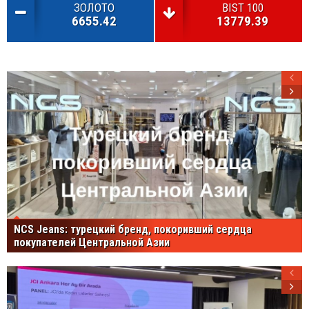
ЗОЛОТО
BIST 100
6655.42
13779.39
NCS Jeans: турецкий бренд, покоривший сердца
покупателей Центральной Азии