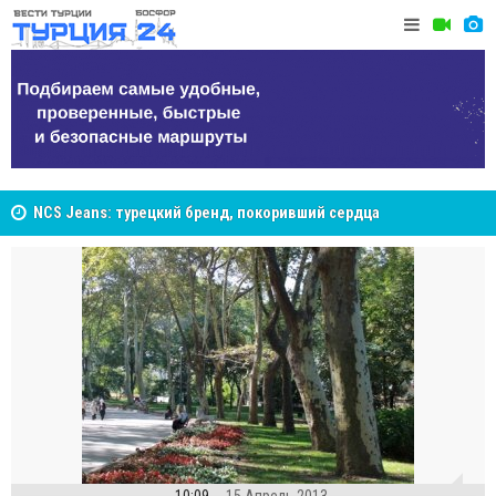
NCS Jeans: турецкий бренд, покоривший сердца
покупателей Центральной Азии
Cottonhill покоряет мировые рынки
Великий Ш
Стамбуле