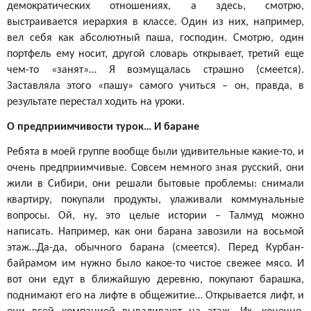
демократических отношениях, а здесь, смотрю,
выстраивается иерархия в классе. Один из них, например,
вел себя как абсолютный паша, господин. Смотрю, один
портфель ему носит, другой словарь открывает, третий еще
чем-то «занят»… Я возмущалась страшно (смеется).
Заставляла этого «пашу» самого учиться – он, правда, в
результате перестал ходить на уроки.
О предприимчивости турок… И баране
Ребята в моей группе вообще были удивительные какие-то, и
очень предприимчивые. Совсем немного зная русский, они
жили в Сибири, они решали бытовые проблемы: снимали
квартиру, покупали продукты, улаживали коммунальные
вопросы. Ой, ну, это целые истории – Талмуд можно
написать. Например, как они барана завозили на восьмой
этаж…Да-да, обычного барана (смеется). Перед Курбан-
байрамом им нужно было какое-то чистое свежее мясо. И
вот они едут в ближайшую деревню, покупают барашка,
поднимают его на лифте в общежитие… Открывается лифт, и