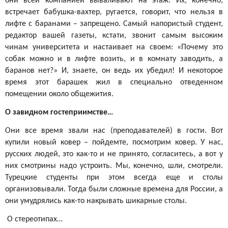
они всей компанией вываливают на этаж. Их, конечно,
встречает бабушка-вахтер, ругается, говорит, что нельзя в
лифте с баранами – запрещено. Самый напористый студент,
редактор вашей газеты, кстати, звонит самым высоким
чинам университета и настаивает на своем: «Почему это
собак можно и в лифте возить, и в комнату заводить, а
баранов нет?» И, знаете, он ведь их убедил! И некоторое
время этот барашек жил в специально отведенном
помещении около общежития.
О завидном гостеприимстве…
Они все время звали нас (преподавателей) в гости. Вот
купили новый ковер – пойдемте, посмотрим ковер. У нас,
русских людей, это как-то и не принято, согласитесь, а вот у
них смотрины надо устроить. Мы, конечно, шли, смотрели.
Турецкие студенты при этом всегда еще и столы
организовывали. Тогда были сложные времена для России, а
они умудрялись как-то накрывать шикарные столы.
О стереотипах…