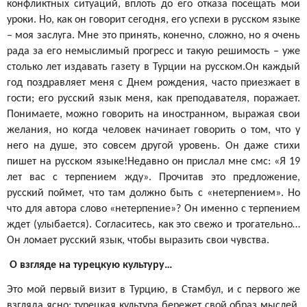
конфликтных ситуаций, вплоть до его отказа посещать мои
уроки. Но, как он говорит сегодня, его успехи в русском языке
– моя заслуга. Мне это принять, конечно, сложно, но я очень
рада за его немыслимый прогресс и такую решимость – уже
столько лет издавать газету в Турции на русском.Он каждый
год поздравляет меня с Днем рождения, часто приезжает в
гости; его русский язык меня, как преподавателя, поражает.
Понимаете, можно говорить на иностранном, выражая свои
желания, но когда человек начинает говорить о том, что у
него на душе, это совсем другой уровень. Он даже стихи
пишет на русском языке!Недавно он прислал мне смс: «Я 19
лет вас с терпением жду». Прочитав это предложение,
русский поймет, что там должно быть с «нетерпением». Но
что для автора слово «нетерпение»? Он именно с терпением
ждет (улыбается). Согласитесь, как это свежо и трогательно…
Он ломает русский язык, чтобы выразить свои чувства.
О взгляде на турецкую культуру…
Это мой первый визит в Турцию, в Стамбул, и с первого же
взгляда ясно: турецкая культура бережет свой образ мыслей,