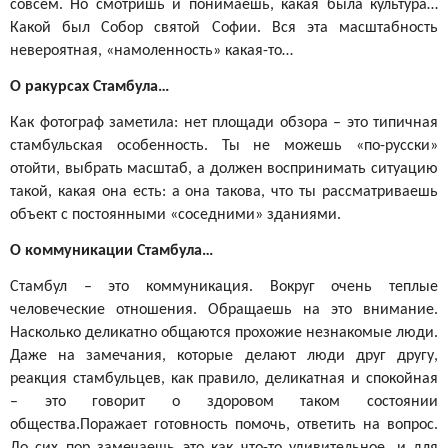
совсем. Но смотришь и понимаешь, какая была культура…
Какой был Собор святой Софии. Вся эта масштабность
невероятная, «намоленность» какая-то…
О ракурсах Стамбула…
Как фотограф заметила: нет площади обзора – это типичная
стамбульская особенность. Ты не можешь «по-русски»
отойти, выбрать масштаб, а должен воспринимать ситуацию
такой, какая она есть: а она такова, что ты рассматриваешь
объект с постоянными «соседними» зданиями.
О коммуникации Стамбула…
Стамбул – это коммуникация. Вокруг очень теплые
человеческие отношения. Обращаешь на это внимание.
Насколько деликатно общаются прохожие незнакомые люди.
Даже на замечания, которые делают люди друг другу,
реакция стамбульцев, как правило, деликатная и спокойная
– это говорит о здоровом таком состоянии
общества.Поражает готовность помочь, ответить на вопрос.
До сих пор замечаешь это как что-то удивительное, и для