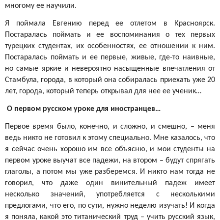
многому ее научили.
Я поймала Евгению перед ее отлетом в Красноярск.
Постаралась поймать и ее воспоминания о тех первых
турецких студентах, их особенностях, ее отношении к ним.
Постаралась поймать и ее первые, живые, где-то наивные,
но самые яркие и невероятно насыщенные впечатления от
Стамбула, города, в который она собиралась приехать уже 20
лет, города, который теперь открывал для нее ее ученик…
О первом русском уроке для иностранцев…
Первое время было, конечно, и сложно, и смешно, – меня
ведь никто не готовил к этому специально. Мне казалось, что
я сейчас очень хорошо им все объясню, и мои студенты на
первом уроке выучат все падежи, на втором – будут спрягать
глаголы, а потом мы уже разберемся. И никто нам тогда не
говорил, что даже один винительный падеж имеет
несколько значений, употребляется с несколькими
предлогами, что его, по сути, нужно неделю изучать! И когда
я поняла, какой это титанический труд – учить русский язык,