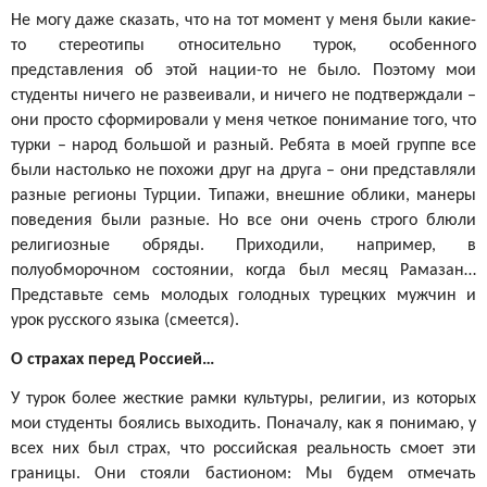
Не могу даже сказать, что на тот момент у меня были какие-
то стереотипы относительно турок, особенного
представления об этой нации-то не было. Поэтому мои
студенты ничего не развеивали, и ничего не подтверждали –
они просто сформировали у меня четкое понимание того, что
турки – народ большой и разный. Ребята в моей группе все
были настолько не похожи друг на друга – они представляли
разные регионы Турции. Типажи, внешние облики, манеры
поведения были разные. Но все они очень строго блюли
религиозные обряды. Приходили, например, в
полуобморочном состоянии, когда был месяц Рамазан…
Представьте семь молодых голодных турецких мужчин и
урок русского языка (смеется).
О страхах перед Россией…
У турок более жесткие рамки культуры, религии, из которых
мои студенты боялись выходить. Поначалу, как я понимаю, у
всех них был страх, что российская реальность смоет эти
границы. Они стояли бастионом: Мы будем отмечать