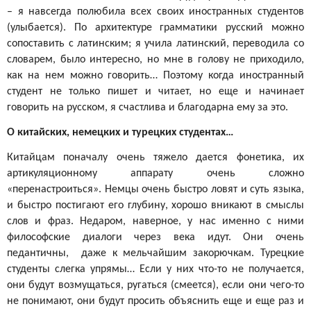
– я навсегда полюбила всех своих иностранных студентов
(улыбается). По архитектуре грамматики русский можно
сопоставить с латинским; я учила латинский, переводила со
словарем, было интересно, но мне в голову не приходило,
как на нем можно говорить… Поэтому когда иностранный
студент не только пишет и читает, но еще и начинает
говорить на русском, я счастлива и благодарна ему за это.
О китайских, немецких и турецких студентах…
Китайцам поначалу очень тяжело дается фонетика, их
артикуляционному аппарату очень сложно
«перенастроиться». Немцы очень быстро ловят и суть языка,
и быстро постигают его глубину, хорошо вникают в смыслы
слов и фраз. Недаром, наверное, у нас именно с ними
философские диалоги через века идут. Они очень
педантичны, даже к мельчайшим закорючкам. Турецкие
студенты слегка упрямы… Если у них что-то не получается,
они будут возмущаться, ругаться (смеется), если они чего-то
не понимают, они будут просить объяснить еще и еще раз и