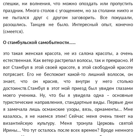
спешки, ни волнения, что можно опоздать или пропустить
праздник. Много столов с угощением, но за столами никто и
не пытался друг с другом заговорить. Все покушали,
разошлись. Танцев не было. Интересный опыт, конечно
(смеется).
О стамбульской самобытности……
это такая женская красота, не из салона красоты, а очень
естественная. Как ветер растрепал волосы, так и прекрасно. И
вот Стамбул в этой своей красоте, в этой свободной красоте
потрясает. Его не беспокоит какой-то лишний волосок, он
знает, что он красив, что внутри у него столько
достоинств.Стамбул в этот мой приезд был увиден глазами
моего ученика. Ну, что бы я увидела одна – основные
туристические направления, стандартные виды. Первые дни
я замечала лишь османские узоры, вязь, орнаменты… Мне
казалось, я не наемся этим! Сейчас меня очень тянет на
византийскую культуру. Меня тронула Церковь святой
Ирины… Что тут осталось после всех времен? Вроде немного