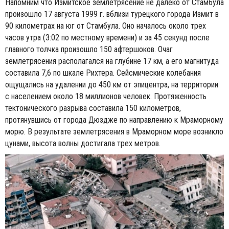
Напомним что Измитское землетрясение не далеко от Стамбула
произошло 17 августа 1999 г. вблизи турецкого города Измит в
90 километрах на юг от Стамбула. Оно началось около трех
часов утра (3:02 по местному времени) и за 45 секунд после
главного толчка произошло 150 афтершоков. Очаг
землетрясения располагался на глубине 17 км, а его магнитуда
составила 7,6 по шкале Рихтера. Сейсмические колебания
ощущались на удалении до 450 км от эпицентра, на территории
с населением около 18 миллионов человек. Протяженность
тектонического разрыва составила 150 километров,
протянувшись от города Дюздже по направлению к Мраморному
морю. В результате землетрясения в Мраморном море возникло
цунами, высота волны достигала трех метров.