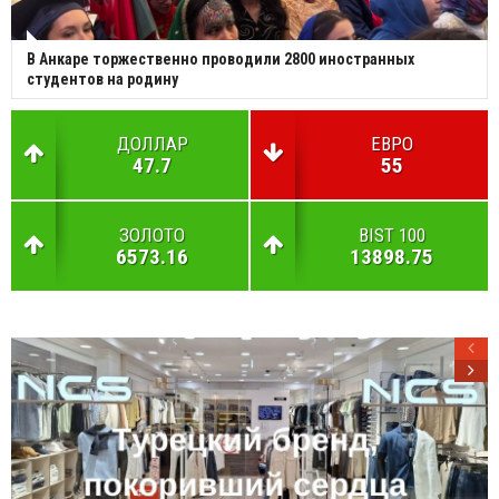
В Анкаре торжественно проводили 2800 иностранных
студентов на родину
ДОЛЛАР
ЕВРО
47.7
55
ЗОЛОТО
BIST 100
6573.16
13898.75