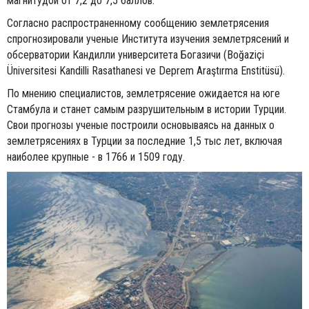
магнитудой от 7,2 до 7,5 баллов.
Согласно распространенному сообщению землетрясения
спрогнозировали ученые Института изучения землетрясений и
обсерватории Кандилли университета Богазичи (Boğaziçi
Üniversitesi Kandilli Rasathanesi ve Deprem Araştırma Enstitüsü).
По мнению специалистов, землетрясение ожидается на юге
Стамбула и станет самым разрушительным в истории Турции.
Свои прогнозы ученые построили основываясь на данных о
землетрясениях в Турции за последние 1,5 тыс лет, включая
наиболее крупные - в 1766 и 1509 году.