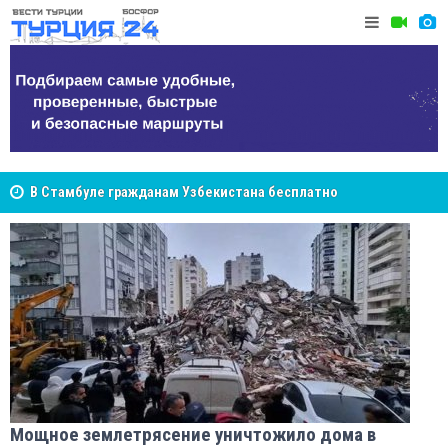
В Стамбуле гражданам Узбекистана бесплатно
помогут разобраться в юридических вопросах
Cottonhil
NCS Jeans: турецкий бренд, покоривший сердца
покупателей Центральной Азии
Мощное землетрясение уничтожило дома в