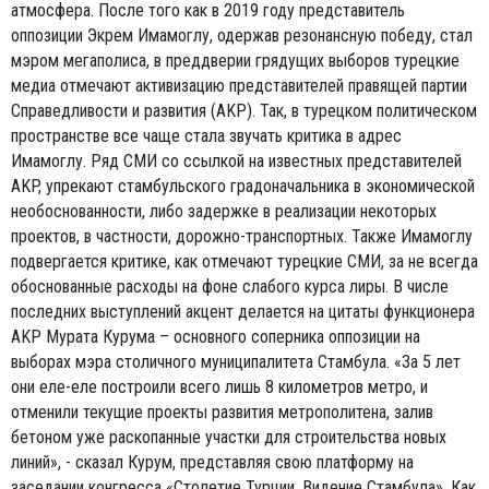
атмосфера. После того как в 2019 году представитель
оппозиции Экрем Имамоглу, одержав резонансную победу, стал
мэром мегаполиса, в преддверии грядущих выборов турецкие
медиа отмечают активизацию представителей правящей партии
Справедливости и развития (AKP). Так, в турецком политическом
пространстве все чаще стала звучать критика в адрес
Имамоглу. Ряд СМИ со ссылкой на известных представителей
AKP, упрекают стамбульского градоначальника в экономической
необоснованности, либо задержке в реализации некоторых
проектов, в частности, дорожно-транспортных. Также Имамоглу
подвергается критике, как отмечают турецкие СМИ, за не всегда
обоснованные расходы на фоне слабого курса лиры. В числе
последних выступлений акцент делается на цитаты функционера
AKP Мурата Курума – основного соперника оппозиции на
выборах мэра столичного муниципалитета Стамбула. «За 5 лет
они еле-еле построили всего лишь 8 километров метро, и
отменили текущие проекты развития метрополитена, залив
бетоном уже раскопанные участки для строительства новых
линий», - сказал Курум, представляя свою платформу на
заседании конгресса «Столетие Турции. Видение Стамбула». Как