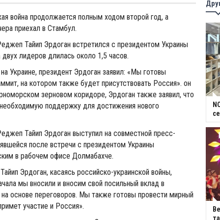
Дру
ая война продолжается полным ходом второй год, а
чера приехал в Стамбул.
Реджеп Тайип Эрдоган встретился с президентом Украины
 двух лидеров длилась около 1,5 часов.
 на Украине, президент Эрдоган заявил: «Мы готовы
ммит, на котором также будет присутствовать Россия». он
ерноморском зерновом коридоре, Эрдоган также заявил, что
NC
ь необходимую поддержку для достижения нового
се
Реджеп Тайип Эрдоган выступил на совместной пресс-
оявшейся после встречи с президентом Украины
ким в рабочем офисе Долмабахче.
айип Эрдоган, касаясь российско-украинской войны,
начала мы вносили и вносим свой посильный вклад в
 на основе переговоров. Мы также готовы провести мирный
примет участие и Россия».
В
та