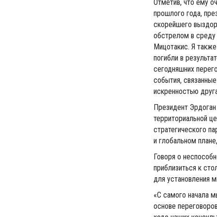
Отметив, что ему о
прошлого года, пре
скорейшего выздоро
обстрелом в среду 
Мицотакис. Я такж
погибли в результа
сегодняшних перег
события, связанные
искренностью друга
Президент Эрдоган 
территориальной це
стратегического па
и глобальном плане,
Говоря о неспособн
приблизиться к сто
для установления м
«С самого начала м
основе переговоров