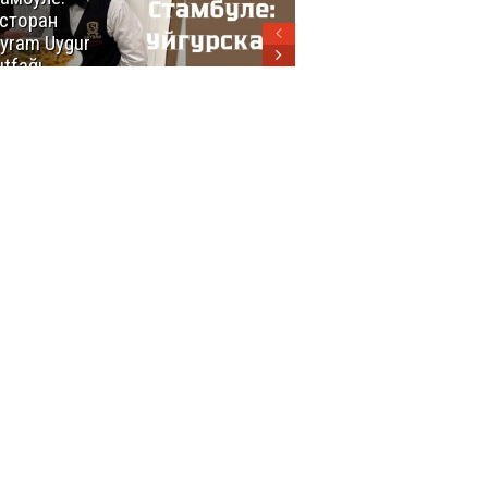
сторан
турецкой
yram Uygur
кухни
tfağı