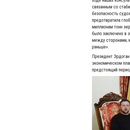
ходе наших консуль
связанным со стаби
безопасность судох
предотвратила глоб
миллионам тонн зе
было заключено в э
между сторонами, м
раньше».
Президент Эрдоган 
экономическом план
предстоящий перио