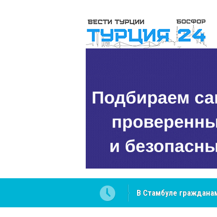
 разобраться в юридических
NCS Jeans: турецкий 