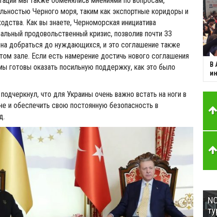
таций мы также обменялись мнениями по вопросам,
льностью Черного моря, таким как экспортные коридоры и
одства. Как вы знаете, Черноморская инициатива
альный продовольственный кризис, позволив почти 33
рна добраться до нуждающихся, и это соглашение также
том зале. Если есть намерение достичь нового соглашения
В 
ы готовы оказать посильную поддержку, как это было
ин
подчеркнул, что для Украины очень важно встать на ноги в
е и обеспечить свою постоянную безопасность в
д.
NC
ту