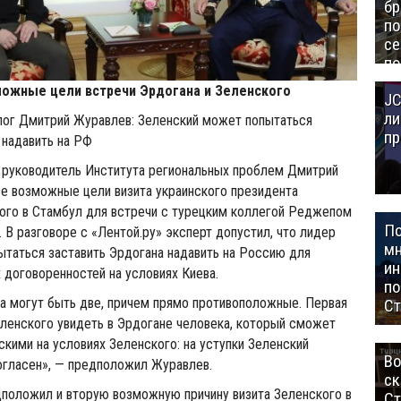
бр
п
се
по
Це
ожные цели встречи Эрдогана и Зеленского
JC
Аз
ли
лог Дмитрий Журавлев: Зеленский может попытаться
пр
 надавить на РФ
 руководитель Института региональных проблем Дмитрий
е возможные цели визита украинского президента
ого в Стамбул для встречи с турецким коллегой Реджепом
П
 В разговоре с «Лентой.ру» эксперт допустил, что лидер
мн
таться заставить Эрдогана надавить на Россию для
ин
договоренностей на условиях Киева.
п
та могут быть две, причем прямо противоположные. Первая
Ст
ленского увидеть в Эрдогане человека, который сможет
скими на условиях Зеленского: на уступки Зеленский
Во
огласен», — предположил Журавлев.
ск
положил и вторую возможную причину визита Зеленского в
Ст