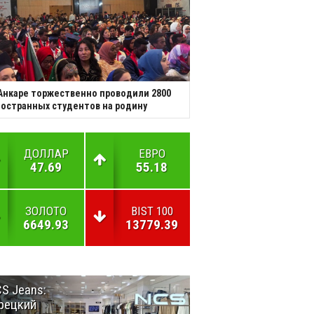
Анкаре торжественно проводили 2800
остранных студентов на родину
ДОЛЛАР
ЕВРО
47.69
55.18
ЗОЛОТО
BIST 100
6649.93
13779.39
S Jeans:
Великий
рецкий
Шёлковый