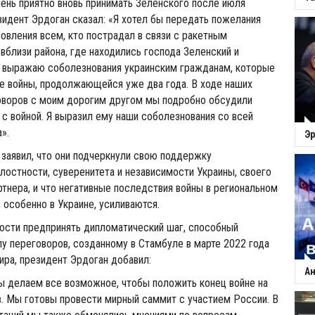
чень приятно вновь принимать Зеленского после июля
зидент Эрдоган сказал: «Я хотел бы передать пожелания
вления всем, кто пострадал в связи с ракетным
вблизи района, где находились господа Зеленский и
е выражаю соболезнования украинским гражданам, которые
те войны, продолжающейся уже два года. В ходе наших
оворов с моим дорогим другом мы подробно обсудили
 с войной. Я выразил ему наши соболезнования со всей
».
Эр
заявил, что они подчеркнули свою поддержку
лостности, суверенитета и независимости Украины, своего
ртнера, и что негативные последствия войны в региональном
 особенно в Украине, усиливаются.
ости предпринять дипломатический шаг, способный
лу переговоров, созданному в Стамбуле в марте 2022 года
ира, президент Эрдоган добавил:
Ан
ы делаем все возможное, чтобы положить конец войне на
. Мы готовы провести мирный саммит с участием России. В