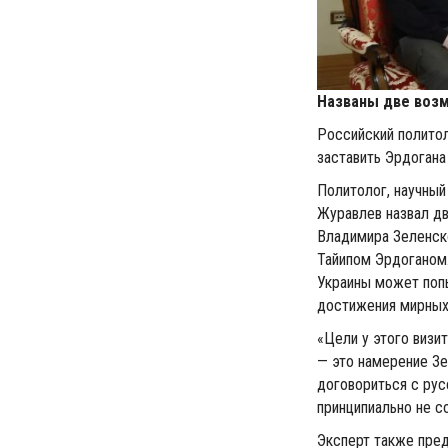
Названы две возм
Российский полито
заставить Эрдогана
Политолог, научный
Журавлев назвал дв
Владимира Зеленск
Тайипом Эрдоганом.
Украины может попы
достижения мирных 
«Цели у этого визи
— это намерение Зе
договориться с рус
принципиально не с
Эксперт также пред