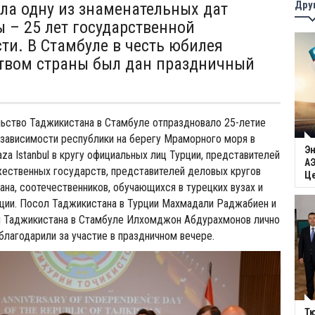
Дру
ла одну из знаменательных дат
ы – 25 лет государственной
ти. В Стамбуле в честь юбилея
твом страны был дан праздничный
ьство Таджикистана в Стамбуле отпраздновало 25-летие
зависимости республики на берегу Мраморного моря в
Эн
za Istanbul в кругу официальных лиц Турции, представителей
АЭ
ественных государств, представителей деловых кругов
Ц
ана, соотечественников, обучающихся в турецких вузах и
ции. Посол Таджикистана в Турции Махмадали Раджабиен и
л Таджикистана в Стамбуле Илхомджон Абдурахмонов лично
 благодарили за участие в праздничном вечере.
Тю