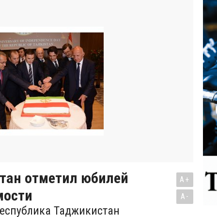
тан отметил юбилей
A+
мости
A-
Республика Таджикистан