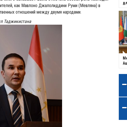
дл
ителей, как Мавлоно Джалолиддини Руми (Мевляна) в
твенных отношений между двумя народами.
ул Таджикистана
Ме
Аш