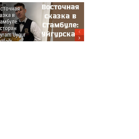
сточная
10 самых
азка в
восхитительных
амбуле:
блюд
сторан
турецкой
yram Uygur
кухни
tfağı