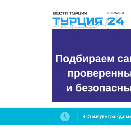
 разобраться в юридических
NCS Jeans: турецкий 