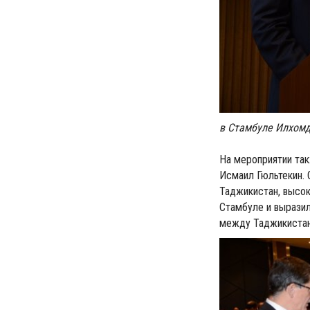
в Стамбуле Илхом
На мероприятии та
Исмаил Гюльтекин. 
Таджикистан, высок
Стамбуле и вырази
между Таджикистан