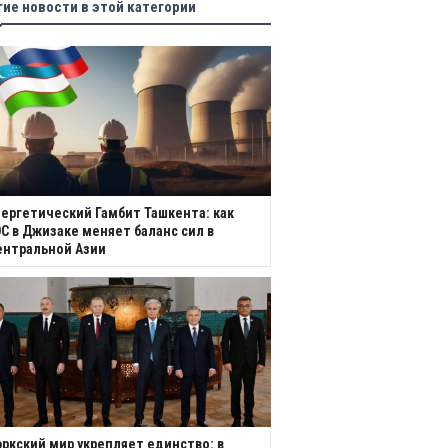
гие новости в этой категории
ергетический Гамбит Ташкента: как
С в Джизаке меняет баланс сил в
ентральной Азии
ркский мир укрепляет единство: в