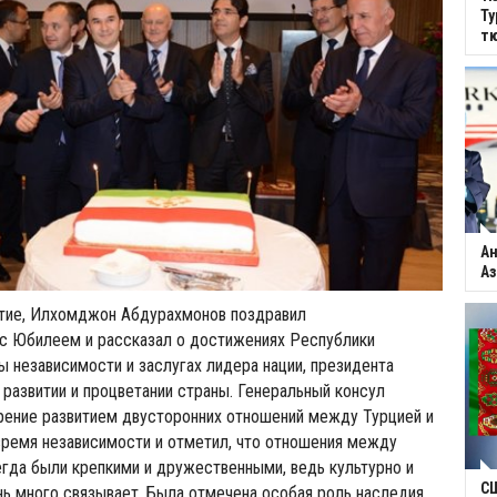
Ту
тю
Ан
Аз
тие, Илхомджон Абдурахмонов поздравил
 с Юбилеем и рассказал о достижениях Республики
ы независимости и заслугах лидера нации, президента
развитии и процветании страны. Генеральный консул
рение развитием двусторонних отношений между Турцией и
время независимости и отметил, что отношения между
гда были крепкими и дружественными, ведь культурно и
С
нь много связывает. Была отмечена особая роль наследия