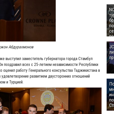
NC
ту
бр
п
се
по
Це
JC
Аз
джон Абдурахмонов
ли
пр
кже выступил заместитель губернатора города Стамбул
Он поздравил всех с 25-летием независимости Республики
о оценил работу Генерального консульства Таджикистана в
л удовлетворение развитием двусторонних отношений
ом и Турцией.
П
мн
ин
п
Ст