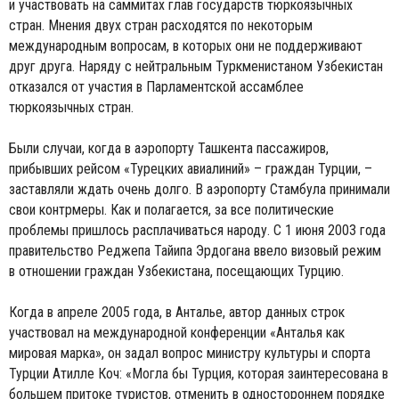
и участвовать на саммитах глав государств тюркоязычных
стран. Мнения двух стран расходятся по некоторым
международным вопросам, в которых они не поддерживают
друг друга. Наряду с нейтральным Туркменистаном Узбекистан
отказался от участия в Парламентской ассамблее
тюркоязычных стран.
Были случаи, когда в аэропорту Ташкента пассажиров,
прибывших рейсом «Турецких авиалиний» – граждан Турции, –
заставляли ждать очень долго. В аэропорту Стамбула принимали
свои контрмеры. Как и полагается, за все политические
проблемы пришлось расплачиваться народу. С 1 июня 2003 года
правительство Реджепа Тайипа Эрдогана ввело визовый режим
в отношении граждан Узбекистана, посещающих Турцию.
Когда в апреле 2005 года, в Анталье, автор данных строк
участвовал на международной конференции «Анталья как
мировая марка», он задал вопрос министру культуры и спорта
Турции Атилле Коч: «Могла бы Турция, которая заинтересована в
большем притоке туристов, отменить в одностороннем порядке