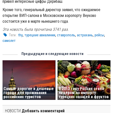
привел интересные цифры Дерибаш.
Кроме того, генеральный директор заявил, что ожидаемое
открытие ВИП-салона в Московском аэропорту Внуково
состоится уже в марте нынешнего года.
Эта новость была прочитана 3741 раз.
,
,
,
,
,
Tеги :
thy
турецкие авиалинии
ставрополь
астрахань
рейсы
самолет
Предыдущие и следующие новости
Самые дорогие и дешевые
В 2013 году Россия стала
города для проживания
лидером по импорту
российских туристов
турецких овощей и фруктов
НОВОСТИ
Добавить комментарий