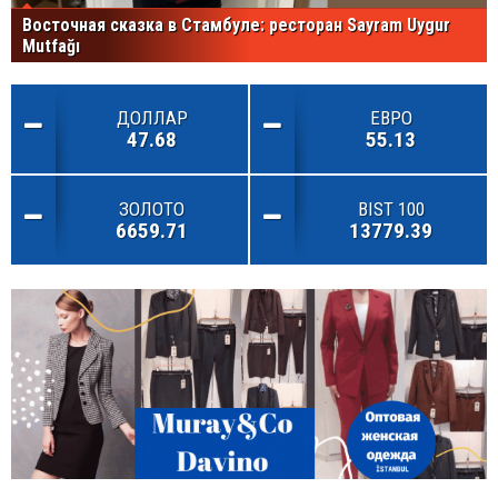
Восточная сказка в Стамбуле: ресторан Sayram Uygur
Mutfağı
ДОЛЛАР
ЕВРО
47.68
55.13
ЗОЛОТО
BIST 100
6659.71
13779.39