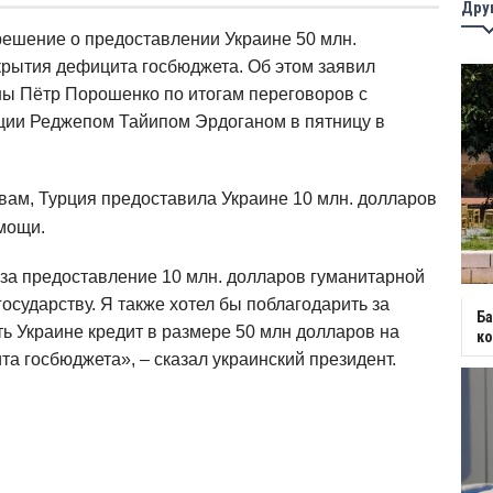
Дру
решение о предоставлении Украине 50 млн.
крытия дефицита госбюджета. Об этом заявил
ны Пётр Порошенко по итогам переговоров с
ции Реджепом Тайипом Эрдоганом в пятницу в
овам, Турция предоставила Украине 10 млн. долларов
мощи.
за предоставление 10 млн. долларов гуманитарной
сударству. Я также хотел бы поблагодарить за
Ба
ь Украине кредит в размере 50 млн долларов на
к
а госбюджета», – сказал украинский президент.