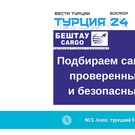
ателей Центральной Азии
Cottonhill покоряет 