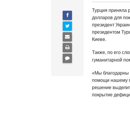
Турция приняла 
долларов для по
президент Украи
президентом Тур
Киеве.
Также, по его сл
гуманитарной по
«Мы благодарны 
помощи нашему го
решение выделит
покрытие дефицит