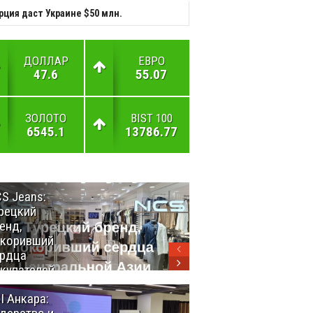
рция даст Украине $50 млн.
ДОЛЛАР
ЕВРО
47.6
55.07
ЗОЛОТО
BIST 100
6545.1
13786.77
S Jeans:
Великий
рецкий
Шёлковый
енд,
путь
окоривший
объединяет
рдца
таланты в
купателей
Стамбуле
нтральной
I Анкара:
Анкара и
ии