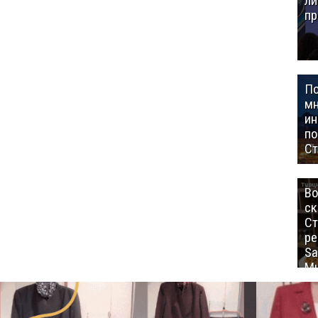
ли
пр
П
мн
ин
п
Ст
Во
ск
Ст
ре
Sa
Mu