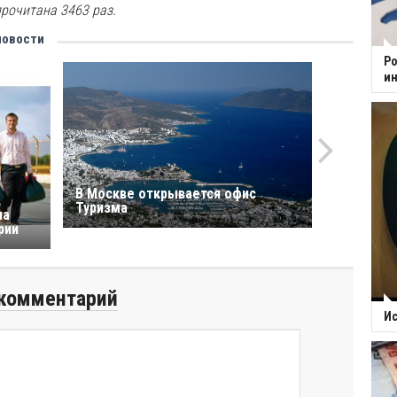
рочитана 3463 раз.
новости
Ро
ин
В Москве открывается офис
Туризма
на
рии
комментарий
Ис