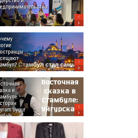
дерство и
Африка: как
едпринимательство
Турция
выстраивает
экспортный
мост между
континентами
очему
Удивительный
огие
маршрут по
остранцы
Турции
осещают
амбул?
сточная
10 самых
азка в
восхитительных
амбуле:
блюд
сторан
турецкой
yram Uygur
кухни
tfağı