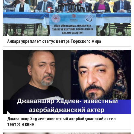
Анкара укрепляет статус центра Тюркского мира
Джаваншир Хадиев- известный азербайджанский актер
театра и кино