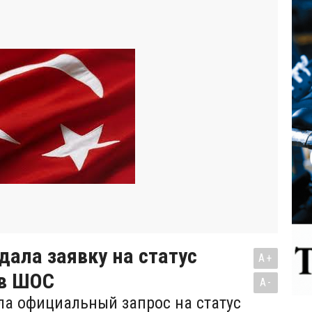
дала заявку на статус
A+
 в ШОС
A-
ла официальный запрос на статус