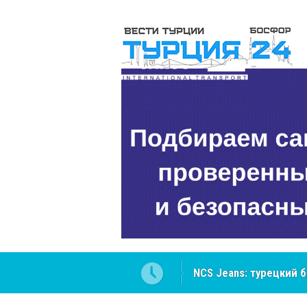
NCS Jeans: турецкий 
Cottonhill покоряет 