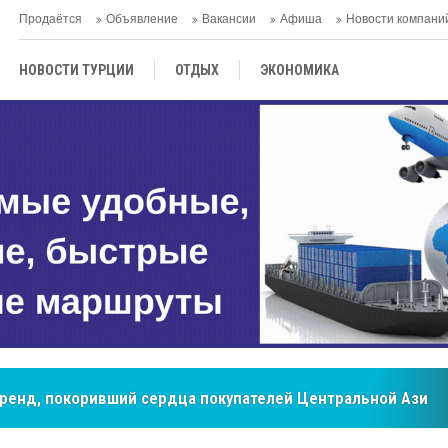
Продаётся
Объявление
Вакансии
Афиша
Новости компани
НОВОСТИ ТУРЦИИ
ОТДЫХ
ЭКОНОМИКА
ТУРЕЦКАЯ КУХНЯ
КУЛЬТУРА
ОБЩЕСТВО
ЦЕНТРАЛЬНАЯ АЗИЯ
МНЕНИE
АНТАЛЬЯ
бренд, покоривший сердца покупателей Центральной Азии
мировые рынки