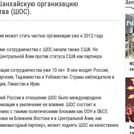
Дру
Шанхайскую организацию
тва (ШОС).
ция может стать частью организации уже к 2012 году.
рме сотрудничества с ШОС начали также США. Но
ентральной Азии против статуса США как партнера.
NC
се
ации сотрудничества уже 10 лет. В нее входят Россия,
Киргизия, Таджикистан и Узбекистан. Страны наблюдатели в
ия, Пакистан и Иран.
елей России в отношении ШОС было международное
анизации и увеличение ее влияния. ШОС состоит в
ниях с такими политическими блоками как ООН и ОБСЕ.
рана на Ближнем Востоке и в Центральной Азии, как
аимовыгодный партнер», может поднять ШОС на качественно
В
та