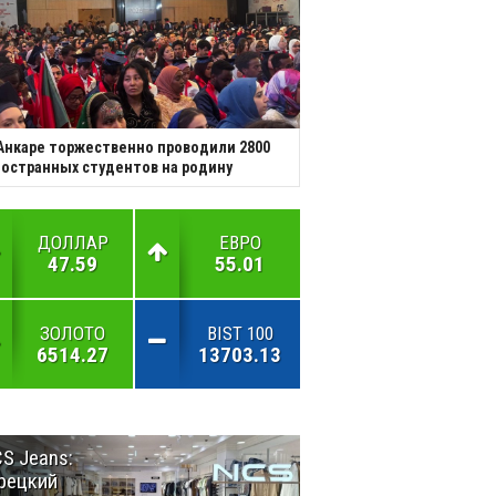
Анкаре торжественно проводили 2800
остранных студентов на родину
ДОЛЛАР
ЕВРО
47.59
55.01
ЗОЛОТО
BIST 100
6514.27
13703.13
S Jeans:
Великий
рецкий
Шёлковый