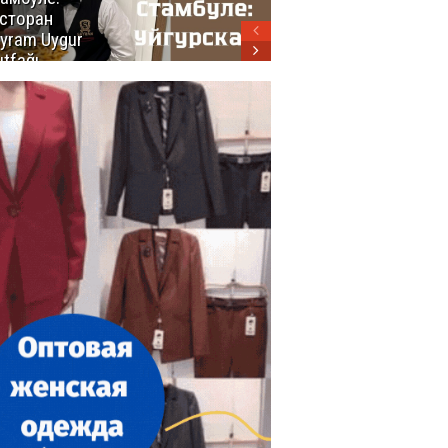
сторан
турецкой
yram Uygur
кухни
tfağı