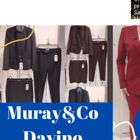
ре
Sa
Mu