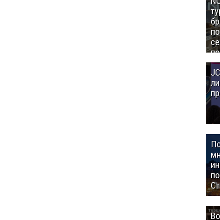
NC
ту
бр
п
се
по
Це
JC
Аз
ли
пр
П
мн
ин
п
Ст
Во