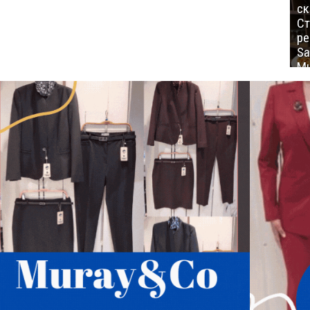
ск
Ст
ре
Sa
Mu