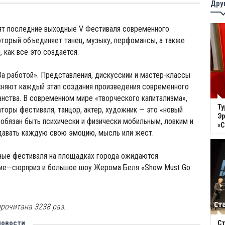
Дру
ят последние выходные V Фестиваля современного
оторый объединяет танец, музыку, перфомансы, а также
 как все это создается.
«За работой». Представления, дискуссиии и мастер-классы
сняют каждый этап создания произведения современного
анства. В современном мире «творческого капитализма»,
Ту
торы фестиваля, танцор, актер, художник — это «новый
Эр
 обязан быть психически и физически мобильным, ловким и
«
едавать каждую свою эмоцию, мысль или жест.
ные фестиваля на площадках города ожидаются
тие—сюрприз и большое шоу Жерома Беля «Show Must Go
рочитана 3238 раз.
новости
Ст