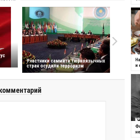
тус
На
Участники саммита тюркоязычных
стран осудили терроризм
и 
комментарий
Фо
не