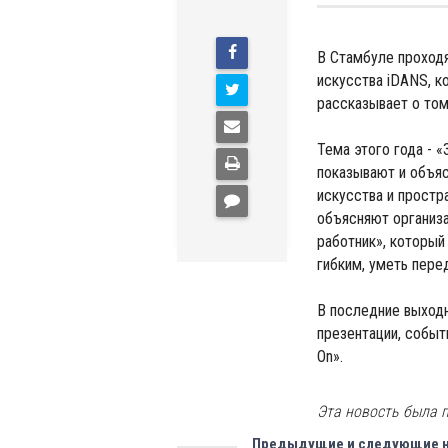
В Стамбуле проход
искусства iDANS, к
рассказывает о том,
Тема этого года - 
показывают и объя
искусства и простр
объясняют организа
работник», который
гибким, уметь пер
В последние выход
презентации, собы
On».
Эта новость была п
Предыдущие и следующие 