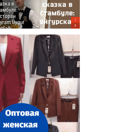
азка в
восхитительных
амбуле:
блюд
сторан
турецкой
yram Uygur
кухни
tfağı