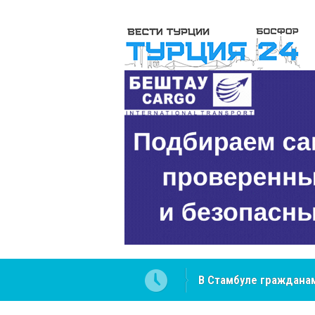
В Стамбуле гражданам
вопросах
NCS Jeans: турецкий 