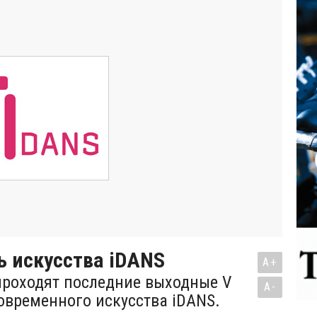
ь искусства iDANS
A+
проходят последние выходные V
A-
овременного искусства iDANS.