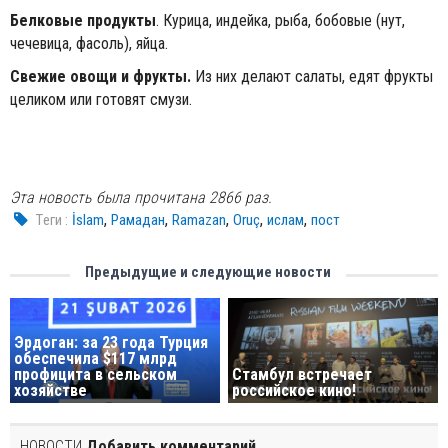
Белковые продукты
. Курица, индейка, рыба, бобовые (нут,
чечевица, фасоль), яйца.
Свежие овощи и фрукты.
Из них делают салаты, едят фрукты
целиком или готовят смузи.
Эта новость была прочитана 2866 раз.
,
,
,
,
,
Tеги :
İslam
Рамадан
Ramazan
Oruç
ислам
пост
Предыдущие и следующие новости
Эрдоган: за 23 года Турция
обеспечила $117 млрд
профицита в сельском
Стамбул встречает
хозяйстве
российское кино!
НОВОСТИ
Добавить комментарий