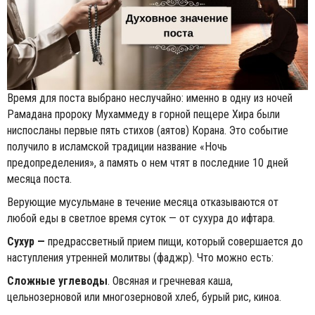
Время для поста выбрано неслучайно: именно в одну из ночей
Рамадана пророку Мухаммеду в горной пещере Хира были
ниспосланы первые пять стихов (аятов) Корана. Это событие
получило в исламской традиции название «Ночь
предопределения», а память о нем чтят в последние 10 дней
месяца поста.
Верующие мусульмане в течение месяца отказываются от
любой еды в светлое время суток — от сухура до ифтара.
Сухур —
предрассветный прием пищи, который совершается до
наступления утренней молитвы (фаджр). Что можно есть:
Сложные углеводы
. Овсяная и гречневая каша,
цельнозерновой или многозерновой хлеб, бурый рис, киноа.