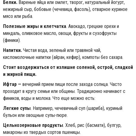
Белки.
Вареные яйца или омлет, творог, натуральный йогурт,
нежирный сыр, бобовые (чечевица, фасоль), отварное куриное
мясо или рыба.
Полезные жиры и клетчатка
. Авокадо, грецкие орехи и
миндаль, оливковое масло, овощи, фрукты и сухофрукты
(финики).
Напитки.
Чистая вода, зеленый или травяной чай,
кисломолочные напитки (айран, кефир), компоты без сахара.
Стоит воздержаться от излишне соленой, острой, сладкой
и жирной пищи.
Ифтар —
вечерний прием пищи после захода солнца. Часто
проходит в кругу семьи или общины. Традиционно начинают с
фиников, воды и молока. Что еще можно есть:
Легкие супы
. Например, чечевичный суп (шариба), куриный
бульон или овощные супы-пюре.
Цельнозерновые продукты
. Хлеб, рис (басмати), булгур,
макароны из твердых сортов пшеницы.