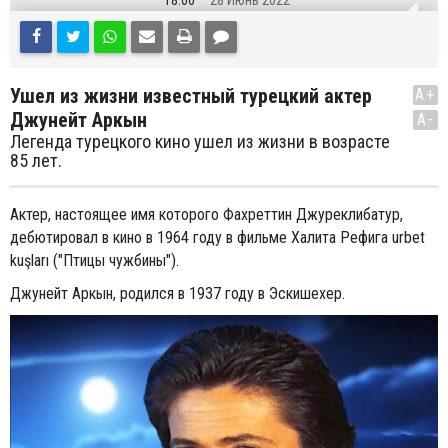
18:00
28 Июнь 2022
Ушел из жизни известный турецкий актер
A+
Джунейт Аркын
A-
Легенда турецкого кино ушел из жизни в возрасте
85 лет.
Актер, настоящее имя которого Фахреттин Джуреклибатур,
дебютировал в кино в 1964 году в фильме Халита Рефига urbet
kuşları ("Птицы чужбины").
Джунейт Аркын, родился в 1937 году в Эскишехер.