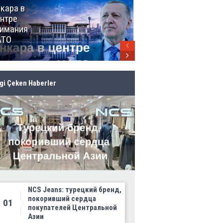
кара в
От Мексики
нтре
до Канады:
имания
ЧМ-2026
АТО
продолжает
своё
грандиозное
шествие
lgi Çeken Haberler
NCS Jeans: турецкий бренд,
покоривший сердца
01
покупателей Центральной
Азии