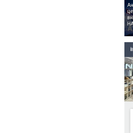
Ан
це
вн
Н
İ