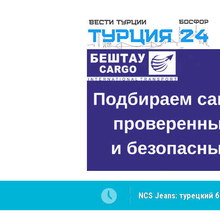
NCS Jeans: турецкий 
Cottonhill покоряет 