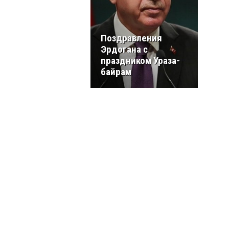
Поздравления
Эрдогана с
праздником Ураза-
байрам