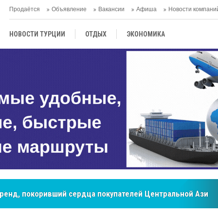
Продаётся
Объявление
Вакансии
Афиша
Новости компани
НОВОСТИ ТУРЦИИ
ОТДЫХ
ЭКОНОМИКА
ТУРЕЦКАЯ КУХНЯ
КУЛЬТУРА
ОБЩЕСТВО
ЦЕНТРАЛЬНАЯ АЗИЯ
МНЕНИE
АНТАЛЬЯ
бренд, покоривший сердца покупателей Центральной Азии
мировые рынки