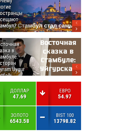
очему
Удивительный
огие
маршрут по
остранцы
Турции
осещают
амбул?
сточная
10 самых
азка в
восхитительных
амбуле:
блюд
сторан
турецкой
yram Uygur
кухни
tfağı
ДОЛЛАР
ЕВРО
47.69
54.97
ЗОЛОТО
BIST 100
6543.58
13798.82