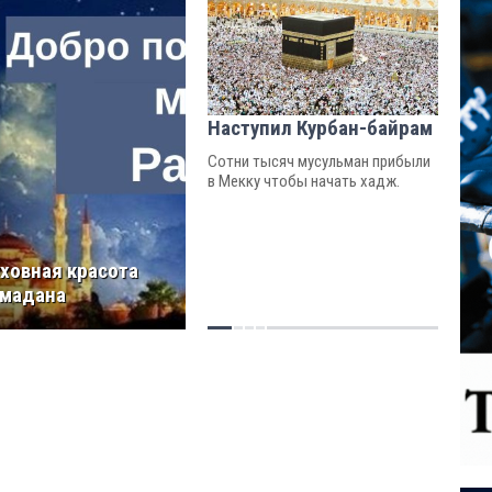
Наступил Курбан-байрам
Сотни тысяч мусульман прибыли
в Мекку чтобы начать хадж.
ховная красота
мадана