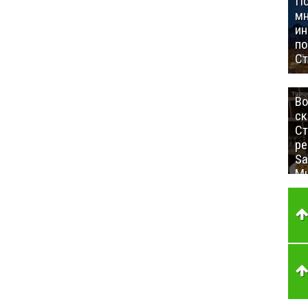
П
мн
ин
п
Ст
Во
ск
Ст
ре
Sa
Mu