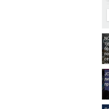
NC
ту
бр
п
се
по
Це
JC
Аз
ли
пр