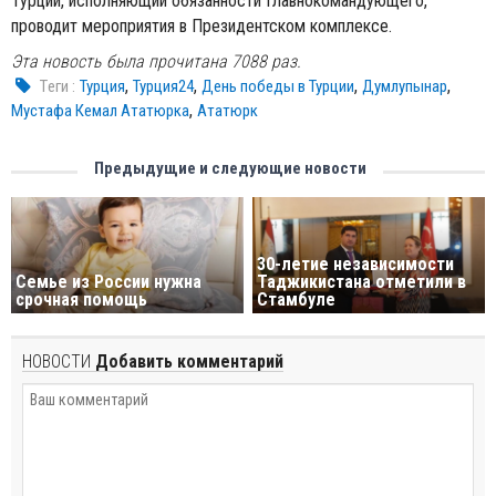
Турции, исполняющий обязанности Главнокомандующего,
проводит мероприятия в Президентском комплексе.
Эта новость была прочитана 7088 раз.
,
,
,
,
Tеги :
Турция
Турция24
День победы в Турции
Думлупынар
,
Мустафа Кемал Ататюрка
Ататюрк
Предыдущие и следующие новости
30-летие независимости
Семье из России нужна
Таджикистана отметили в
срочная помощь
Стамбуле
НОВОСТИ
Добавить комментарий